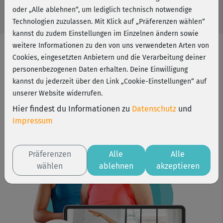
oder „Alle ablehnen“, um lediglich technisch notwendige
Technologien zuzulassen. Mit Klick auf „Präferenzen wählen“
kannst du zudem Einstellungen im Einzelnen ändern sowie
weitere Informationen zu den von uns verwendeten Arten von
Cookies, eingesetzten Anbietern und die Verarbeitung deiner
Deine 2-in-1-Prävention
personenbezogenen Daten erhalten. Deine Einwilligung
8 Wochen Krankenkassenkurs + 6 Monate
kannst du jederzeit über den Link „Cookie-Einstellungen“ auf
fitnessRAUM.de
unserer Website widerrufen.
Hier findest du Informationen zu
Datenschutz
und
Impressum
Präferenzen
Alle
Alle
wählen
ablehnen
akzeptieren