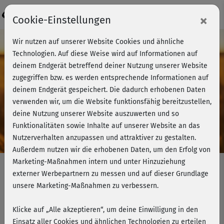
Login
×
Cookie-Einstellungen
Wir nutzen auf unserer Website Cookies und ähnliche
Technologien. Auf diese Weise wird auf Informationen auf
deinem Endgerät betreffend deiner Nutzung unserer Website
zugegriffen bzw. es werden entsprechende Informationen auf
deinem Endgerät gespeichert. Die dadurch erhobenen Daten
verwenden wir, um die Website funktionsfähig bereitzustellen,
deine Nutzung unserer Website auszuwerten und so
Funktionalitäten sowie Inhalte auf unserer Website an das
Online-Präventionskurse
Nutzerverhalten anzupassen und attraktiver zu gestalten.
Außerdem nutzen wir die erhobenen Daten, um den Erfolg von
+ 6 Monate fitnessRAUM.de
Marketing-Maßnahmen intern und unter Hinzuziehung
kostenlos
externer Werbepartnern zu messen und auf dieser Grundlage
unsere Marketing-Maßnahmen zu verbessern.
zertifiziert & bis zu 100% erstattbar
Klicke auf „Alle akzeptieren“, um deine Einwilligung in den
Jetzt 2-in-1 Prävention sichern
Einsatz aller Cookies und ähnlichen Technologien zu erteilen