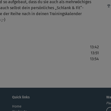
d so aufgebaut, dass du sie auch als mehrwöchiges
auch selbst dein persönliches „Schlank & Fit“-
 der Reihe nach in deinen Trainingskalender
;-)
Lei
Tol
13:42
13:51
13:54
Tol
Kur
Quick links
Wa
gut
Ple
Home