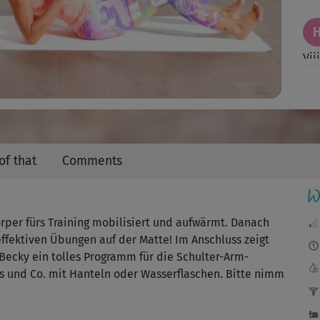
Video
Vii
Sc
tol
of that
Comments
W
Die
rper fürs Training mobilisiert und aufwärmt. Danach
gro
effektiven Übungen auf der Matte! Im Anschluss zeigt
 Becky ein tolles Programm für die Schulter-Arm-
J
es und Co. mit Hanteln oder Wasserflaschen. Bitte nimm
Hat
Up,