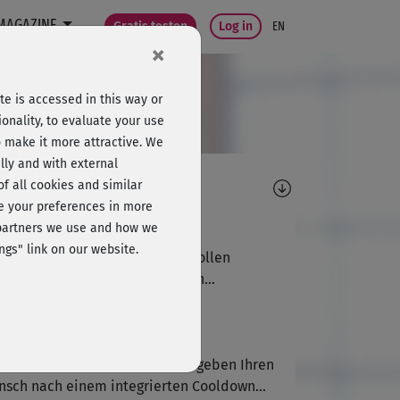
MAGAZINE
Gratis testen
Log in
EN
×
e is accessed in this way or
onality, to evaluate your use
o make it more attractive. We
lly and with external
omments
 of all cookies and similar
ge your preferences in more
Helena von fitnessRAUM
e partners we use and how we
ngs" link on our website.
e wiederkehrenden Warm-ups sollen
entierung und Sicherheit in den...
Helena von fitnessRAUM
len Dank für Ihr Feedback! Wir geben Ihren
sch nach einem integrierten Cooldown...