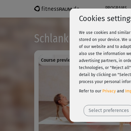
PROGRAMS
Cookies setting
We use cookies and similar 
Schlank & fit - Bauch,
stored on your device. We u
of our website and to adapt
also use the information we
Course preview - register and train all!
advertising partners, in ord
technologies, or "Reject al
detail by clicking on "Sele
process your personal infor
Refer to our
Privacy
and
Imp
Select preferences