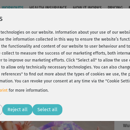
WORKOUTS
HEALTH INSURANCE
HOW IT WORKS
PRICING
s
technologies on our website. Information about your use of our websit
 Rücken & Arme (Kurs 5)
se the information collected in this way to ensure the website’s functi
 the functionality and content of our website to user behaviour and t
 collect to measure the success of our marketing efforts, both interna
C
20% Rabatt + Wunsch-Goodie
er to improve our marketing efforts.
Click "Select all" to allow the use
l" to allow only technically necessary technologies. You can also chan
ct references" to find out more about the types of cookies we use, th
mation. You can revoke your consent at any time via the "Cookie Setti
Di
rint
for more information.
Ori
Play
Reject all
Select all
Vie
Wun