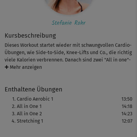
Stefanie Rohr
Kursbeschreibung
Dieses Workout startet wieder mit schwungvollen Cardio-
Übungen, wie Side-to-Side, Knee-Lifts und Co., die richtig
viele Kalorien verbrennen. Danach sind zwei "All in one"-
Blöcke dran, die deinen Körper mit weiteren Ausdauer-
✚ Mehr anzeigen
Übungen und Krafteinheiten auf der Matte so richtig
fordern. Ein Stretching am Ende entspannt Muskeln und
Enthaltene Übungen
Bänder. Achte bei allen Übungen auf eine gute
Körperspannung und -haltung. Bleibe dabei bei der
Cardio Aerobic 1
13:50
Intensität, die für dich gut machbar ist.
All in One 1
14:18
All in One 2
14:23
Hinweis: Die verschiedenen Kursvarianten sind so
Stretching 1
12:07
aufgebaut, dass du sie auch als mehrwöchiges Programm
trainieren kannst. So kannst du dir auch selbst dein