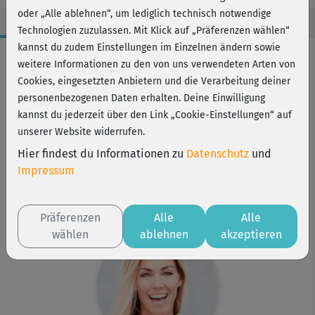
oder „Alle ablehnen“, um lediglich technisch notwendige
Technologien zuzulassen. Mit Klick auf „Präferenzen wählen“
kannst du zudem Einstellungen im Einzelnen ändern sowie
Workout-Facts
weitere Informationen zu den von uns verwendeten Arten von
mittelschwer
Cookies, eingesetzten Anbietern und die Verarbeitung deiner
personenbezogenen Daten erhalten. Deine Einwilligung
55 Min
kannst du jederzeit über den Link „Cookie-Einstellungen“ auf
419 kcal
unserer Website widerrufen.
Stefanie Rohr
Hier findest du Informationen zu
Datenschutz
und
Matte
Impressum
Kurs ist Bestandteil von
Schlank & fit
Präferenzen
Alle
Alle
wählen
ablehnen
akzeptieren