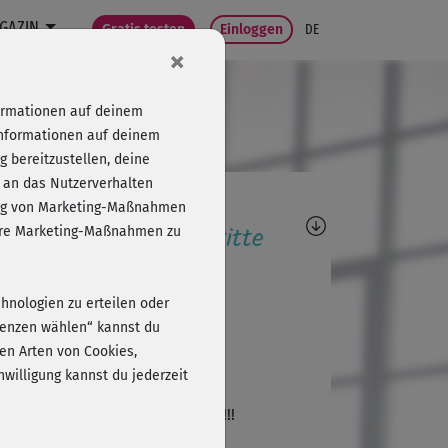
GAZIN
Gratis testen
Einloggen
DE
×
formationen auf deinem
Informationen auf deinem
 bereitzustellen, deine
 an das Nutzerverhalten
agen, Antworten,
folg von Marketing-Maßnahmen
wertungen, Fortschritte
sere Marketing-Maßnahmen zu
F
Fa520
chnologien zu erteilen oder
h, legen wir los!
erenzen wählen“ kannst du
en Arten von Cookies,
willigung kannst du jederzeit
A
Ann Marie340
te noch mehr Kurse von Raffael!!!