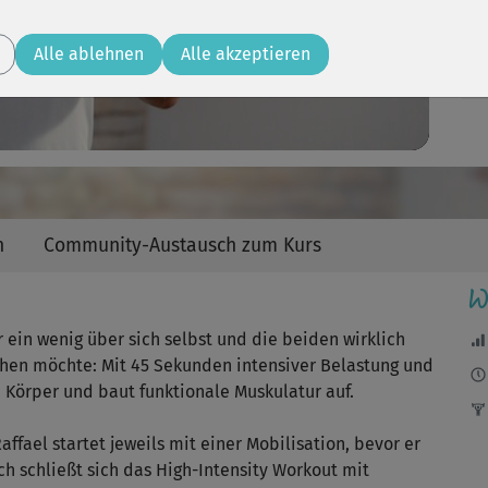
Video
Alle ablehnen
Alle akzeptieren
n
Community-Austausch zum Kurs
W
r ein wenig über sich selbst und die beiden wirklich
chen möchte: Mit 45 Sekunden intensiver Belastung und
 Körper und baut funktionale Muskulatur auf.
ffael startet jeweils mit einer Mobilisation, bevor er
 schließt sich das High-Intensity Workout mit