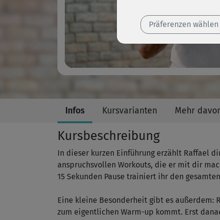
Präferenzen wählen
Infos
Kursvarianten
Mehr davo
Kursbeschreibung
In dieser kurzen Einführung erzählt Raffael di
anspruchsvollen Workouts, die er mit dir ma
15 Sekunden Pause trainiert ihr den gesamten
Eine kleine Besonderheit gibt es außerdem: Ra
zum eigentlichen Warm-up kommt. Erst danach