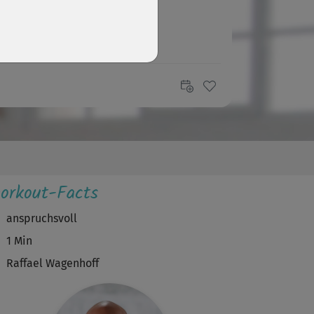
orkout-Facts
anspruchsvoll
1 Min
Raffael Wagenhoff