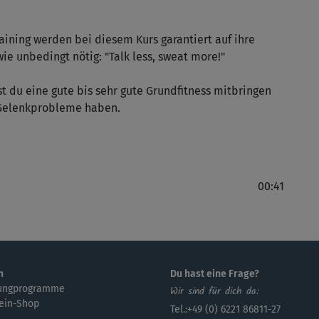
ining werden bei diesem Kurs garantiert auf ihre
ie unbedingt nötig: "Talk less, sweat more!"
st du eine gute bis sehr gute Grundfitness mitbringen
 Gelenkprobleme haben.
00:41
n
Du hast eine Frage?
ungprogramme
Wir sind für dich da:
ein-Shop
Tel.:+49 (0) 6221 86811-27