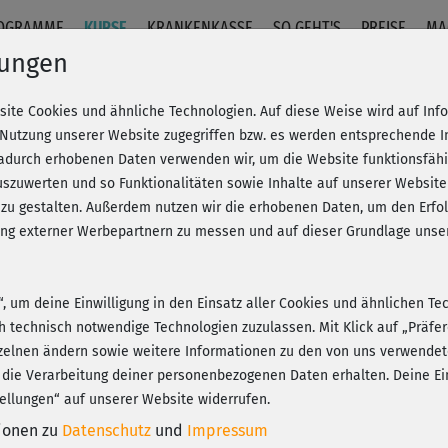
OGRAMME
KURSE
KRANKENKASSE
SO GEHT'S
PREISE
MA
lungen
site Cookies und ähnliche Technologien. Auf diese Weise wird auf In
 1 & 2 – Einführung
 Nutzung unserer Website zugegriffen bzw. es werden entsprechende 
dadurch erhobenen Daten verwenden wir, um die Website funktionsfähig
szuwerten und so Funktionalitäten sowie Inhalte auf unserer Website
Fr
eren!
20% Rabatt + Wunsch-Goodie
 zu gestalten. Außerdem nutzen wir die erhobenen Daten, um den Er
Be
hung externer Werbepartnern zu messen und auf dieser Grundlage un
n“, um deine Einwilligung in den Einsatz aller Cookies und ähnlichen Te
Yea
ch technisch notwendige Technologien zuzulassen. Mit Klick auf „Präf
Play
zelnen ändern sowie weitere Informationen zu den von uns verwendet
 die Verarbeitung deiner personenbezogenen Daten erhalten. Deine Ein
ellungen“ auf unserer Website widerrufen.
Bit
tionen zu
Datenschutz
und
Impressum