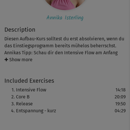
Annika Isterling
Description
Diesen Aufbau-Kurs solltest du erst absolvieren, wenn du
das Einstiegsprogramm bereits mühelos beherrschst.
Annikas Tipp: Schau dir den Intensive Flow am Anfang
erst einmal in Ruhe an, bevor du mitmachst. Der ist mit
✚ Show more
mehreren variierten Durchgängen und Elementen wie
Liegestütz, nach unten schauendem Hund, Kobra, Stuhl
Included Exercises
und Co. nämlich ganz schön anspruchsvoll. Dadurch sorgt
er aber natürlich umso effektiver für mehr Kraft,
Intensive Flow
14:18
Stabilität und Flexibilität in deiner Körpermitte.
Core B
20:09
Zwischendurch helfen dir die Dehnhaltungen Twist und
Release
19:50
demütiger Krieger dabei, neuen Atem zu schöpfen.
Entspannung - kurz
04:29
Auf geht’s zum zweiten Teil des Core-Trainings aus
Annikas Kursreihe. Dich erwartet ein Übungsmix am