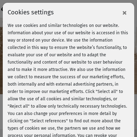
Login
×
Cookies settings
Course preview - join now!
We use cookies and similar technologies on our website.
Information about your use of our website is accessed in this
way or stored on your device. We use the information
collected in this way to ensure the website’s functionality, to
Play
evaluate your use of our website and to adapt the
functionality and content of our website to user behaviour
Video
and to make it more attractive. We also use the information
we collect to measure the success of our marketing efforts,
both internally and with external advertising partners, in
order to improve our marketing efforts.
Click "Select all" to
allow the use of all cookies and similar technologies, or
"Reject all" to allow only technically necessary technologies.
You can also change your preferences in more detail by
Intensiv Yoga - Aufbau-Kurs
clicking on "Select references" to find out more about the
types of cookies we use, the partners we use and how we
process your personal information. You can revoke your