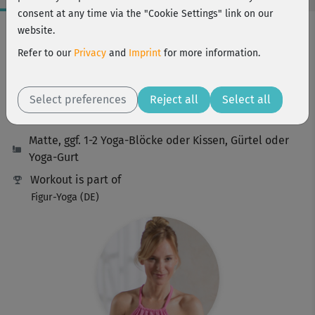
consent at any time via the "Cookie Settings" link on our
Workout Facts
website.
challenging
Refer to our
Privacy
and
Imprint
for more information.
59 Min
216 kcal
Select preferences
Reject all
Select all
Annika Isterling
Matte, ggf. 1-2 Yoga-Blöcke oder Kissen, Gürtel oder
Yoga-Gurt
Workout is part of
Figur-Yoga (DE)