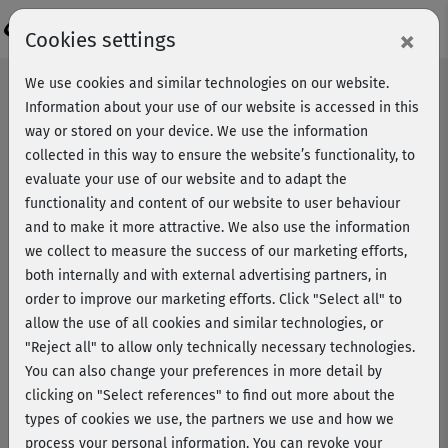
Login
×
Cookies settings
We use cookies and similar technologies on our website.
Information about your use of our website is accessed in this
way or stored on your device. We use the information
collected in this way to ensure the website’s functionality, to
evaluate your use of our website and to adapt the
functionality and content of our website to user behaviour
and to make it more attractive. We also use the information
we collect to measure the success of our marketing efforts,
both internally and with external advertising partners, in
order to improve our marketing efforts.
Click "Select all" to
allow the use of all cookies and similar technologies, or
"Reject all" to allow only technically necessary technologies.
You can also change your preferences in more detail by
Making-of - schwanger & fit
clicking on "Select references" to find out more about the
types of cookies we use, the partners we use and how we
process your personal information. You can revoke your
Hinter den Kulissen einer fröhlichen Produktion: