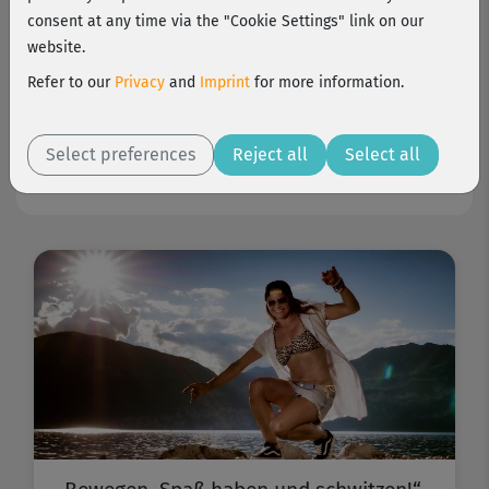
consent at any time via the "Cookie Settings" link on our
Emel, Kathleen, Bozica, Carla & die Crew drehen in
website.
wunderschöner Naturkulisse. Alles läuft perfekt –
bis der Himmel überraschend seine Schleusen
Refer to our
Privacy
and
Imprint
for more information.
öffnet ...
Jetzt neu bei fitnessRAUM.de: das Making-of von
Select preferences
Reject all
Select all
"
schwanger & fit
".