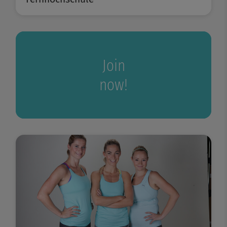
Join
now!