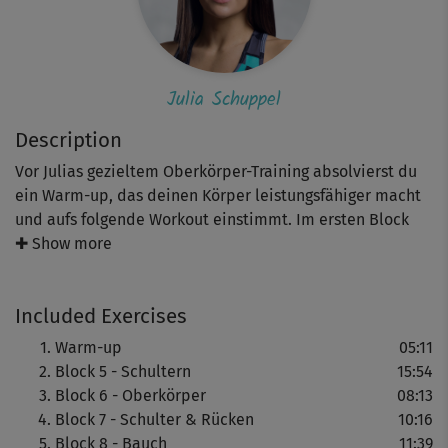
Julia Schuppel
Description
Vor Julias gezieltem Oberkörper-Training absolvierst du
ein Warm-up, das deinen Körper leistungsfähiger macht
und aufs folgende Workout einstimmt. Im ersten Block
geht es um die Schulterstabilisation und den
✚ Show more
Muskelaufbau. Zur Intensivierung der Übungen nimmst
du einen Rucksack zur Hand, den du mit Gewichten,
Included Exercises
Sandsäckchen oder Wasserflaschen füllst. Optimal sind
2-3 Kilo - bei höherem Trainingslevel gerne auch mehr. In
Warm-up
05:11
der zweiten Einheit tust du richtig viel für deine
Block 5 - Schultern
15:54
Schulter-, Arm- und Brustmuskulatur mit Butterfly
Block 6 - Oberkörper
08:13
Reverse und Diamond Push-ups (diesmal mit
Block 7 - Schulter & Rücken
10:16
Wasserflaschen oder Hanteln als Gewichte). Für den
Block 8 - Bauch
11:39