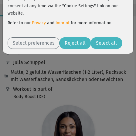
consent at any time via the "Cookie Settings" link on our
website.
Workout Facts
Refer to our
Privacy
and
Imprint
for more information.
challenging
Select preferences
57 Min
Reject all
Select all
439 kcal
Julia Schuppel
Matte, 2 gefüllte Wasserflaschen (1-2 Liter), Rucksack
mit Wasserflaschen, Sandsäckchen oder Gewichten
Workout is part of
Body Boost (DE)