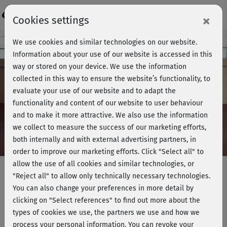
Login
×
Cookies settings
Course preview - join now!
We use cookies and similar technologies on our website.
Information about your use of our website is accessed in this
way or stored on your device. We use the information
collected in this way to ensure the website’s functionality, to
Play
evaluate your use of our website and to adapt the
functionality and content of our website to user behaviour
Video
and to make it more attractive. We also use the information
we collect to measure the success of our marketing efforts,
both internally and with external advertising partners, in
order to improve our marketing efforts.
Click "Select all" to
allow the use of all cookies and similar technologies, or
"Reject all" to allow only technically necessary technologies.
You can also change your preferences in more detail by
Muskeltraining mit Julia -
clicking on "Select references" to find out more about the
Oberkörper & Bauch
types of cookies we use, the partners we use and how we
process your personal information. You can revoke your