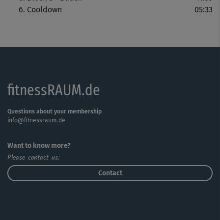
dritten Part, der deine vordere Schulterpartie und den
Cooldown
05:33
Rücken stärkt, brauchst du wieder den Rucksack als
Übungsgerät. Im letzten Part ist der Bauch dran! Zum
Schluss hilft dir ein Cooldown beim Auslockern.
Tipp: Fordere, aber überfordere dich nicht - Julia zeigt
dir immer wieder leichtere Varianten für den Einstieg!
fitnessRAUM.de
Questions about your membership
info@fitnessraum.de
Want to know more?
Please contact us:
Contact