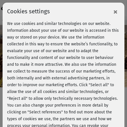
Login
×
Cookies settings
Course preview - join now!
We use cookies and similar technologies on our website.
Information about your use of our website is accessed in this
way or stored on your device. We use the information
collected in this way to ensure the website’s functionality, to
Play
evaluate your use of our website and to adapt the
functionality and content of our website to user behaviour
Video
and to make it more attractive. We also use the information
we collect to measure the success of our marketing efforts,
both internally and with external advertising partners, in
order to improve our marketing efforts.
Click "Select all" to
allow the use of all cookies and similar technologies, or
"Reject all" to allow only technically necessary technologies.
You can also change your preferences in more detail by
Bodyweight & Fatburner Training –
clicking on "Select references" to find out more about the
Einführung
types of cookies we use, the partners we use and how we
process your personal information. You can revoke your