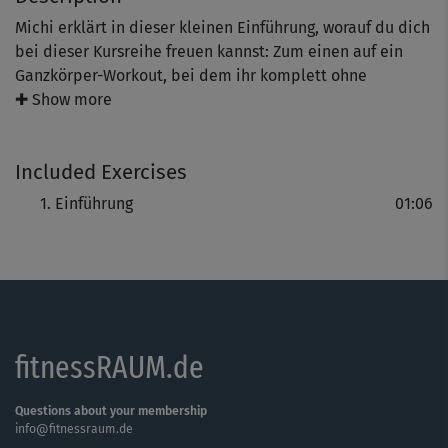
Michi erklärt in dieser kleinen Einführung, worauf du dich
bei dieser Kursreihe freuen kannst: Zum einen auf ein
Ganzkörper-Workout, bei dem ihr komplett ohne
Hilfsmittel Kraft und Kraftausdauer trainiert - nur mit
✚ Show more
dem eigenen Körpergewicht. Zum anderen gibt es eine
Fatburner-Einheit, die dein Herzkreislauf-System auf
Included Exercises
Touren bringt und deine Ausdauer trainiert.
Es gibt unterschiedliche Kombinationen der einzelnen
Einführung
01:06
Workout-Blöcke, so dass du ganz leicht genau den
richtigen Kurs für dich finden kannst.
Viel Spaß!
fitnessRAUM.de
Questions about your membership
info@fitnessraum.de