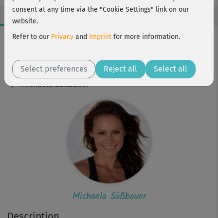
consent at any time via the "Cookie Settings" link on our
website.
Workout Facts
Refer to our
Privacy
and
Imprint
for more information.
intermediate
Select preferences
1 Min
Reject all
Select all
Michaela Süßbauer
Michaela Süßbauer
Description