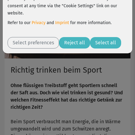
consent at any time via the "Cookie Settings" link on our
website.
Refer to our
Privacy
and
Imprint
for more information.
Select preferences
Reject all
Select all
Richtig trinken beim Sport
Ohne flüssigen Treibstoff geht Sportlern schnell
der Saft aus. Doch wie viel trinken ist gesund? Und
welchen Fitnesseffekt hat das richtige Getränk zur
richtigen Zeit?
Beim Sport verbraucht man Energie, die in Wärme
umgewandelt wird und zum Schwitzen anregt.