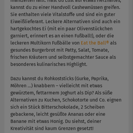
mahlzeiten fällt. Hast du Lust auf etwas Herzhaftes,
kannst du zu einer Handvoll Cashewnüssen greifen.
Sie enthalten viele Vitalstoffe und sind ein guter
Eiweißlieferant. Leckere Alternativen sind auch ein
hartgekochtes Ei (mit ein paar Olivenstückchen
garniert, erinnert es an einen Fußball!), oder die
leckeren Multikorn Fußbälle von
Eat the Ball®
als
gesundes Burgerbrot mit Patty, Salat, Tomate,
frischen Kräutern und selbstgemachter Sauce als
besonderes kulinarisches Highlight.
Dazu kannst du Rohkoststicks (Gurke, Paprika,
Möhren …) knabbern – vielleicht mit etwas
gewürztem, fettarmem Joghurt als Dip? Als süße
Alternativen zu Kuchen, Schokotorte und Co. eignen
sich ein Stück Bitterschokolade, 2 Scheiben
gebackene, leicht gesüßte Ananas oder eine
Banane mit etwas Honig. Du siehst, deiner
Kreativität sind kaum Grenzen gesetzt!