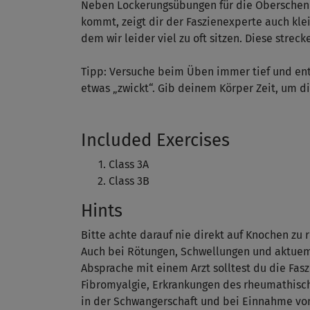
Neben Lockerungsübungen für die Oberschenke
kommt, zeigt dir der Faszienexperte auch kle
dem wir leider viel zu oft sitzen. Diese stre
Tipp: Versuche beim Üben immer tief und e
etwas „zwickt“. Gib deinem Körper Zeit, um 
Included Exercises
Class 3A
Class 3B
Hints
Bitte achte darauf nie direkt auf Knochen zu r
Auch bei Rötungen, Schwellungen und aktuem
Absprache mit einem Arzt solltest du die Fa
Fibromyalgie, Erkrankungen des rheumathisc
in der Schwangerschaft und bei Einnahme v