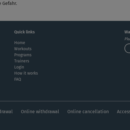
e Gefahr.
Auc
füh
Quick links
Wa
Ple
Home
ein
Workouts
Programs
Trainers
Login
How it works
FAQ
drawal
Online withdrawal
Online cancellation
Access