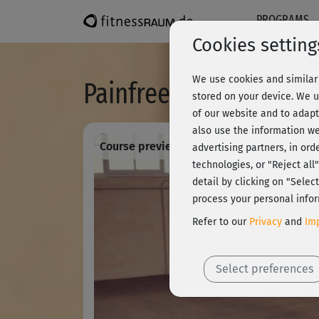
PROGRAMS
Cookies setting
We use cookies and similar 
Painfree Fascia® - Hüf
stored on your device. We u
of our website and to adapt
also use the information we
Course preview - register and train all!
advertising partners, in ord
technologies, or "Reject al
detail by clicking on "Sele
process your personal infor
Refer to our
Privacy
and
Imp
Select preferences