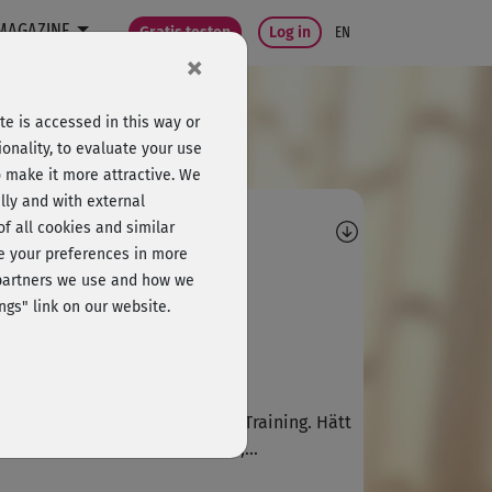
MAGAZINE
Gratis testen
Log in
EN
×
e is accessed in this way or
onality, to evaluate your use
o make it more attractive. We
lly and with external
omments
 of all cookies and similar
ge your preferences in more
C
cloudyh
e partners we use and how we
ngs" link on our website.
sch! Aber gut!
S
Sarah205
ein angenehmes, wohltuendes Training. Hätt
 das nur schon früher entdeckt,...