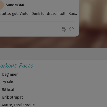
S
Sandra346
 tut so gut. Vielen Dank für diesen tolln Kurs.
C
Carola605
 beste Faszientraining das ich bisher hatte.
nke
Inge111
orkout Facts
 fantastisches Training. Genau erklärt und
r effektiv. nach 1,5 Wochen spüre ich...
beginner
29 Min
S
Sophieja23
58 kcal
 tolles Training und Erik macht das sehr
Erik Strupat
enehm. Gerne mehr davon - ich merke...
Matte, Faszienrolle