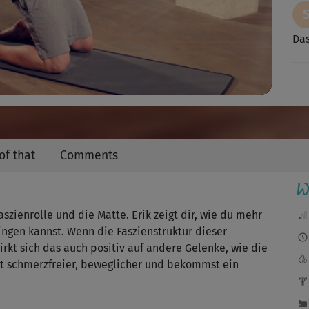
Video
Das
Das
Da
of that
Comments
I
W
Ein
seh
szienrolle und die Matte. Erik zeigt dir, wie du mehr
ingen kannst. Wenn die Faszienstruktur dieser
rkt sich das auch positiv auf andere Gelenke, wie die
st schmerzfreier, beweglicher und bekommst ein
Ein
ang