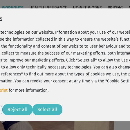
WORKOUTS
HEALTH INSURANCE
HOW IT WORKS
PRICING
s
technologies on our website. Information about your use of our websit
te
se the information collected in this way to ensure the website’s functi
 the functionality and content of our website to user behaviour and t
 collect to measure the success of our marketing efforts, both interna
C
20% Rabatt + Wunsch-Goodie
er to improve our marketing efforts.
Click "Select all" to allow the use
l" to allow only technically necessary technologies. You can also chan
ct references" to find out more about the types of cookies we use, th
mation. You can revoke your consent at any time via the "Cookie Setti
Aut
rint
for more information.
Play
Reject all
Select all
So 
ich