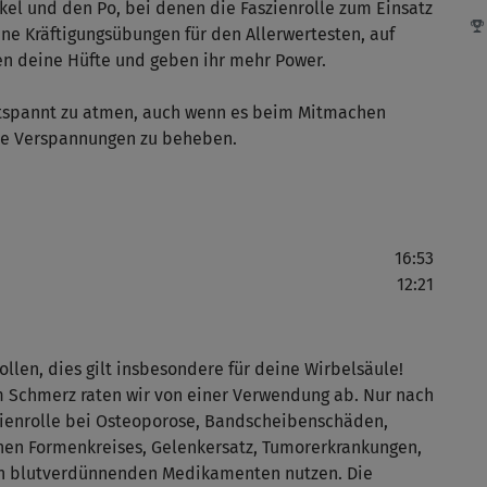
l und den Po, bei denen die Faszienrolle zum Einsatz
ine Kräftigungsübungen für den Allerwertesten, auf
cken deine Hüfte und geben ihr mehr Power.
Das
Tra
ntspannt zu atmen, auch wenn es beim Mitmachen
die Verspannungen zu beheben.
Für
16:53
12:21
Hm 
Tra
ollen, dies gilt insbesondere für deine Wirbelsäule!
 Schmerz raten wir von einer Verwendung ab. Nur nach
szienrolle bei Osteoporose, Bandscheibenschäden,
Man
hen Formenkreises, Gelenkersatz, Tumorerkrankungen,
on blutverdünnenden Medikamenten nutzen. Die