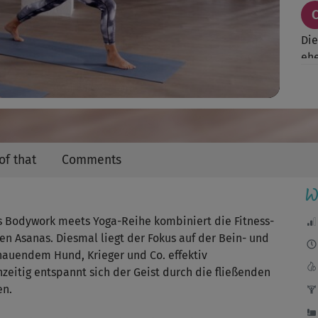
Video
Die
ehe
🙂 
of that
Comments
W
Seh
is Bodywork meets Yoga-Reihe kombiniert die Fitness-
n Asanas. Diesmal liegt der Fokus auf der Bein- und
hauendem Hund, Krieger und Co. effektiv
Seh
chzeitig entspannt sich der Geist durch die fließenden
en.