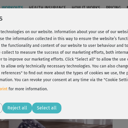
WORKOUTS
HEALTH INSURANCE
HOW IT WORKS
PRICING
s
technologies on our website. Information about your use of our websit
 1
se the information collected in this way to ensure the website’s functi
 the functionality and content of our website to user behaviour and t
 collect to measure the success of our marketing efforts, both interna
C
20% Rabatt + Wunsch-Goodie
er to improve our marketing efforts.
Click "Select all" to allow the use
l" to allow only technically necessary technologies. You can also chan
ct references" to find out more about the types of cookies we use, th
mation. You can revoke your consent at any time via the "Cookie Setti
Sup
rint
for more information.
per
Play
Reject all
Select all
Seh