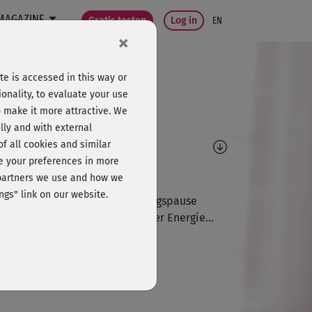
MAGAZINE
Gratis testen
Log in
EN
×
e is accessed in this way or
onality, to evaluate your use
o make it more attractive. We
lly and with external
omments
 of all cookies and similar
ge your preferences in more
M
Margit792
e partners we use and how we
ngs" link on our website.
er! Zwischendurch in der Mittagspause
fekt machbar, gibt gleich wieder Energie...
S
Susn
r schöner Flow😃