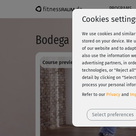
PROGRAMS
Cookies setting
We use cookies and similar 
Bodega moves® - Flow
stored on your device. We u
of our website and to adapt
also use the information we
Course preview - register and train all!
advertising partners, in ord
technologies, or "Reject al
detail by clicking on "Sele
process your personal infor
Refer to our
Privacy
and
Imp
Select preferences