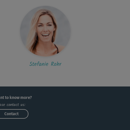
der für mich viel zu schnell ...
N
Nadas
 mich war es gut, angenehme fließende
egungen, bei denen man trotzdem ins...
B
Britta339
Stefanie Rohr
 ist mir echt zu hektisch...selbst die
inerin kommt kaum hinterher.
V
Veronika 203
nt to know more?
 Solo kaum machbar, schade
ase contact us:
Contact