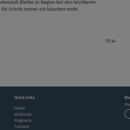
potenzial! Bleibe zu Beginn bei den leichteren
Lei
 für Schritt immer ein bisschen mehr.
für
Bew
17:34
Das
Tra
Quick links
Wa
Ist
Ple
Home
Workouts
Programs
Trainers