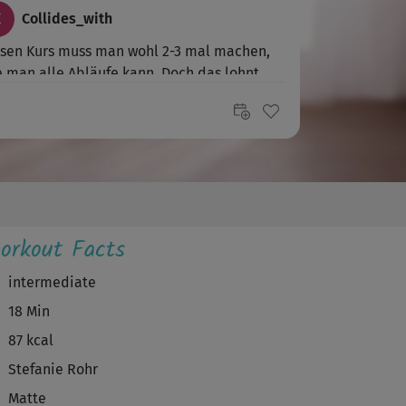
C
Collides_with
sen Kurs muss man wohl 2-3 mal machen,
 man alle Abläufe kann. Doch das lohnt...
L
Liska
Super, gefällt mir sehr gut!
T
Tanja510
orkout Facts
r gut, hat was von Thai Chi.
intermediate
G
Gundi391
18 Min
r fordernd, Superflow, muss noch üben 😉
87 kcal
Stefanie Rohr
M
Marina
Matte