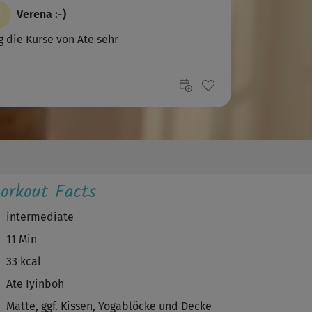
V
Verena :-)
 die Kurse von Ate sehr
A
Anette680
rlich am Abend!
R
Rossana
 Kurse sind sehr angenehm und wohltuend,
orkout Facts
e Art beruhigt mich sehr
intermediate
S
Sonja368
11 Min
htig schön.
33 kcal
Ate Iyinboh
T
TiniFini
Matte, ggf. Kissen, Yogablöcke und Decke