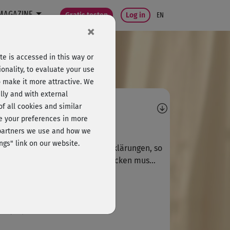
MAGAZINE
Gratis testen
Log in
EN
×
e is accessed in this way or
onality, to evaluate your use
o make it more attractive. We
lly and with external
omments
 of all cookies and similar
ge your preferences in more
T
Tilmann653
e partners we use and how we
ngs" link on our website.
er angenehme Art und gute Erklärungen, so
s man nur selten aufs Video gucken mus...
K
katzeardnas1
r sympathisch!