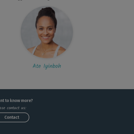
r schöne Praxis. Sympathische Trainerin 🙂
E
Emanuele598
be Ate, ganz ganz toll hast du das gemacht!
ke für die entspannende Einheit und...
C
Christine283
Ate Iyinboh
e super Yogalehrerin 🙂😉😃
nt to know more?
ase contact us:
Contact