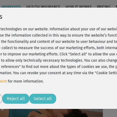
WORKOUTS
HEALTH INSURANCE
HOW IT WORKS
PRICING
s
technologies on our website. Information about your use of our websit
slassen
se the information collected in this way to ensure the website’s functi
 the functionality and content of our website to user behaviour and t
 collect to measure the success of our marketing efforts, both interna
C
20% Rabatt + Wunsch-Goodie
er to improve our marketing efforts.
Click "Select all" to allow the use
l" to allow only technically necessary technologies. You can also chan
ct references" to find out more about the types of cookies we use, th
mation. You can revoke your consent at any time via the "Cookie Setti
Sup
rint
for more information.
das
Play
Reject all
Select all
Seh