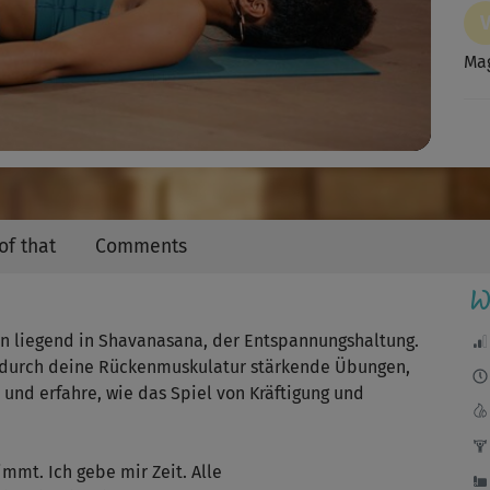
Video
Mag
Her
of that
Comments
Ate
W
ihr
n liegend in Shavanasana, der Entspannungshaltung.
h durch deine Rückenmuskulatur stärkende Übungen,
 und erfahre, wie das Spiel von Kräftigung und
Ric
mmt. Ich gebe mir Zeit. Alle