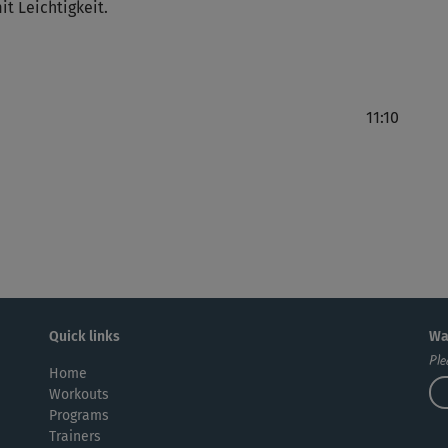
t Leichtigkeit.
Seh
Lie
11:10
Dan
ein
Quick links
Wa
Ple
Home
Workouts
Programs
Trainers