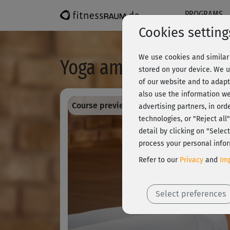
PROGRAMS
Cookies setting
We use cookies and similar 
Yoga am Abend 3 - Lo
stored on your device. We u
of our website and to adapt
also use the information we
Course preview - register and train all!
advertising partners, in ord
technologies, or "Reject al
detail by clicking on "Sele
process your personal infor
Refer to our
Privacy
and
Imp
Select preferences