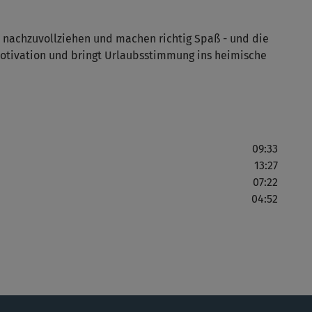
t nachzuvollziehen und machen richtig Spaß - und die
 Motivation und bringt Urlaubsstimmung ins heimische
😃 
Seh
ein
09:33
13:27
07:22
04:52
Wer
Fit