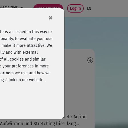
MAGAZINE
Gratis testen
Log in
EN
×
e is accessed in this way or
onality, to evaluate your use
o make it more attractive. We
lly and with external
omments
 of all cookies and similar
ge your preferences in more
B
Brigitte570
e partners we use and how we
ngs" link on our website.
h nach Verletzungspause als
fbauprogramm super geeignet
S
Susann782
 mir etwas zu fad, ich brauch mehr Action
 Aufwärmen und Stretching bissl lang...