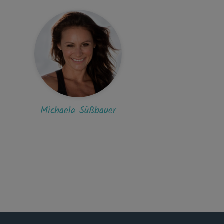
D
Daphne
Hat mir gut gefallen...
M
Marion
r viel Spaß gemacht, bedingt durch das Sofa
fach...ohne Hilfsmittel
Michaela Süßbauer
A
Aquina
 hätte gedacht, dass ausgerechnet Sofa-
ness so anstrengend ist?! 😉 Mir hat der...