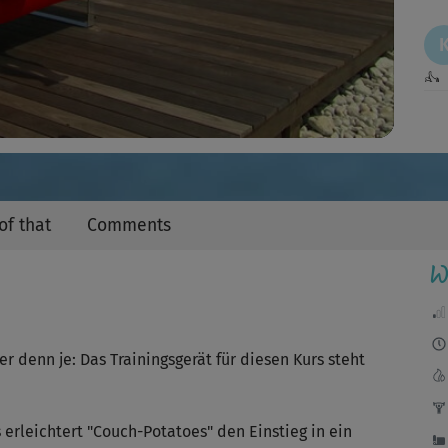
Video
👍
Mac
hat
of that
Comments
W
Fän
Bew
er denn je: Das Trainingsgerät für diesen Kurs steht
Ka
erleichtert "Couch-Potatoes" den Einstieg in ein
Kur