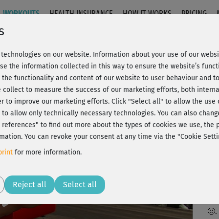
WORKOUTS
HEALTH INSURANCE
HOW IT WORKS
PRICING
s
technologies on our website. Information about your use of our websit
s
se the information collected in this way to ensure the website’s functi
 the functionality and content of our website to user behaviour and t
 collect to measure the success of our marketing efforts, both interna
C
20% Rabatt + Wunsch-Goodie
er to improve our marketing efforts.
Click "Select all" to allow the use
l" to allow only technically necessary technologies. You can also chan
ct references" to find out more about the types of cookies we use, th
mation. You can revoke your consent at any time via the "Cookie Setti
Auc
rint
for more information.
Au
Play
Reject all
Select all
War
🙂.