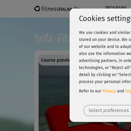
PROGRAMS
Cookies setting
We use cookies and similar 
Sofa-Fitness - Kurzkur
stored on your device. We u
of our website and to adapt
also use the information we
Course preview - register and train all!
advertising partners, in ord
technologies, or "Reject al
detail by clicking on "Sele
process your personal infor
Refer to our
Privacy
and
Imp
Select preferences