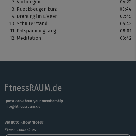
Vorbeugen
04:22
Rueckbeugen kurz
03:44
Wer regelmäßig übt, wird schon bald die positiven
Drehung im Liegen
02:45
Effekte der Yoga-Praxis erleben: Der Körper wird gestrafft,
Schulterstand
05:42
gekräftigt und gedehnt, der Geist wacher und klarer.
Entspannung lang
08:01
Meditation
03:42
fitnessRAUM.de
Questions about your membership
info@fitnessraum.de
Want to know more?
Please contact us: