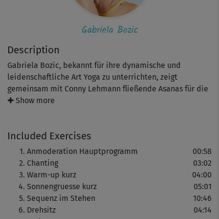
Gabriela Bozic
Description
Gabriela Bozic, bekannt für ihre dynamische und
leidenschaftliche Art Yoga zu unterrichten, zeigt
gemeinsam mit Conny Lehmann fließende Asanas für die
Balance von Körper und Geist. Geübt wird bewusst im
✚ Show more
Tempo des eigenen Atems, was die Gedanken zur Ruhe
bringt und den Fokus ganz aufs Hier und Jetzt lenkt.
Included Exercises
Anmoderation Hauptprogramm
00:58
Die Übungssequenzen im Vinyasa-Stil sind fordernd und
Chanting
03:02
intensiv, aber bieten auch ambitionierten Einsteigern
Warm-up kurz
04:00
genügend Material zum Mitmachen. Teils werden auch
Sonnengruesse kurz
05:01
leichtere Varianten gezeigt. Wichtig für alle
Sequenz im Stehen
10:46
Leistungsstufen ist, nur so weit zu gehen, wie es die
Drehsitz
04:14
eigenen Möglichkeiten zulassen.