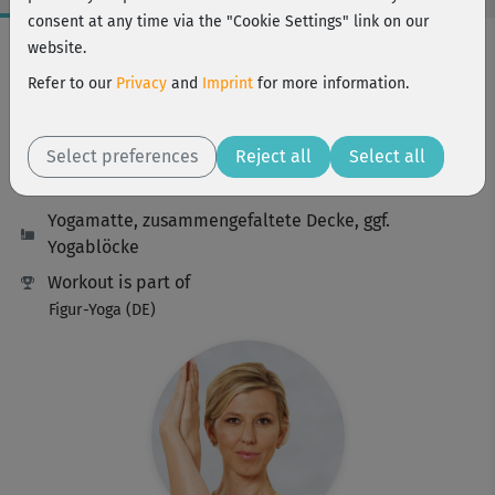
consent at any time via the "Cookie Settings" link on our
Workout Facts
website.
intermediate
Refer to our
Privacy
and
Imprint
for more information.
56 Min
140 kcal
Select preferences
Reject all
Select all
Gabriela Bozic
Yogamatte, zusammengefaltete Decke, ggf.
Yogablöcke
Workout is part of
Figur-Yoga (DE)