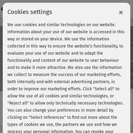
Login
×
Cookies settings
Course preview - join now!
We use cookies and similar technologies on our website.
Information about your use of our website is accessed in this
way or stored on your device. We use the information
collected in this way to ensure the website’s functionality, to
Play
evaluate your use of our website and to adapt the
functionality and content of our website to user behaviour
Video
and to make it more attractive. We also use the information
we collect to measure the success of our marketing efforts,
both internally and with external advertising partners, in
order to improve our marketing efforts.
Click "Select all" to
allow the use of all cookies and similar technologies, or
"Reject all" to allow only technically necessary technologies.
You can also change your preferences in more detail by
Yoga All I Need - Hauptprogramm
clicking on "Select references" to find out more about the
types of cookies we use, the partners we use and how we
process your personal information. You can revoke your