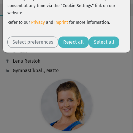
consent at any time via the "Cookie Settings" link on our
website.
Workout Facts
Refer to our
Privacy
and
Imprint
for more information.
intermediate
Select preferences
13 Min
Reject all
Select all
37 kcal
Lena Reisloh
Gymnastikball, Matte