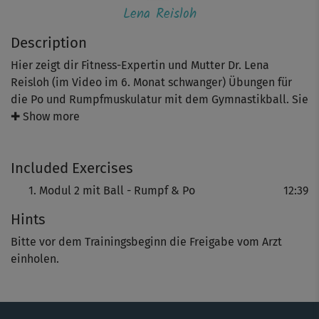
Lena Reisloh
Description
Hier zeigt dir Fitness-Expertin und Mutter Dr. Lena
Reisloh (im Video im 6. Monat schwanger) Übungen für
die Po und Rumpfmuskulatur mit dem Gymnastikball. Sie
mobilisieren deinen Körper und aktivieren zudem die
✚ Show more
schräge Bauchmuskulatur, den Rücken und den
Beckenboden. All dies ist wichtig, denn schließlich
Included Exercises
wächst dein Bauch während der Schwangerschaft - und
dein Körper sollte ein gesundes „Gegengewicht“ dazu
Modul 2 mit Ball - Rumpf & Po
12:39
schaffen, um Fehlbelastungen und Blockaden
Hints
vorzubeugen.
Bitte vor dem Trainingsbeginn die Freigabe vom Arzt
Los geht’s im Sitzen mit kleinen Bewegungen, die für eine
einholen.
sanfte Mobilisation und Kräftigung sorgen. Später
wechselt Lena die Ebene; es geht auf den Boden. Das
Training gewinnt an Intensität und fordert deinen