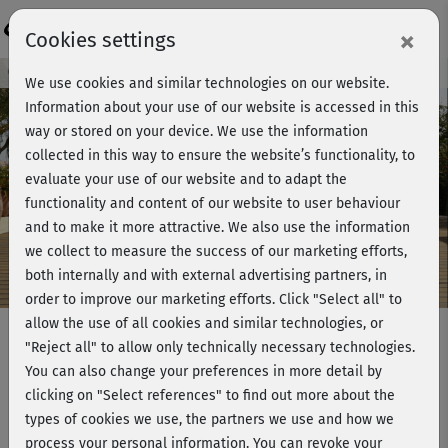
Login
×
Cookies settings
Course preview - join now!
We use cookies and similar technologies on our website.
Information about your use of our website is accessed in this
way or stored on your device. We use the information
collected in this way to ensure the website’s functionality, to
Play
evaluate your use of our website and to adapt the
functionality and content of our website to user behaviour
Video
and to make it more attractive. We also use the information
we collect to measure the success of our marketing efforts,
both internally and with external advertising partners, in
order to improve our marketing efforts.
Click "Select all" to
allow the use of all cookies and similar technologies, or
"Reject all" to allow only technically necessary technologies.
You can also change your preferences in more detail by
Fitness für Schwangere - Rumpf &
clicking on "Select references" to find out more about the
Po (mit Ball)
types of cookies we use, the partners we use and how we
process your personal information. You can revoke your