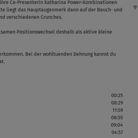
d ihre Co-Presenterin Katharina Power-Kombinationen
atte liegt das Hauptaugenmerk dann auf der Bauch- und
nd verschiedenen Crunches.
Als
bin
utsamen Positionswechsel deshalb als aktive kleine
Der
nterkommen. Bei der wohltuenden Dehnung kannst du
at.
Sch
Auc
00:25
abw
08:29
Kur
11:59
08:55
09:04
04:57