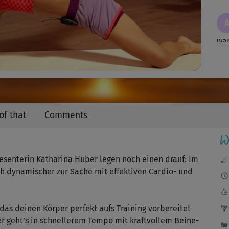
Video
war
gut
of that
Comments
W
Sup
resenterin Katharina Huber legen noch einen drauf: Im
ch dynamischer zur Sache mit effektiven Cardio- und
Abw
dy
as deinen Körper perfekt aufs Training vorbereitet
Zeit
er geht’s in schnellerem Tempo mit kraftvollem Beine-