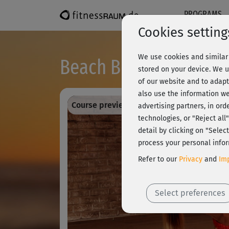
PROGRAMS
Cookies setting
We use cookies and similar 
Beach Body Series 2 -
stored on your device. We u
of our website and to adapt
also use the information we
Course preview - register and train all!
advertising partners, in ord
technologies, or "Reject al
detail by clicking on "Sele
process your personal infor
Refer to our
Privacy
and
Imp
Select preferences