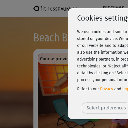
PROGRAMS
Cookies setting
We use cookies and similar 
Beach Body Series 2 -
stored on your device. We u
of our website and to adapt
also use the information we
Course preview - register and train all!
advertising partners, in ord
technologies, or "Reject al
detail by clicking on "Sele
process your personal infor
Refer to our
Privacy
and
Imp
Select preferences