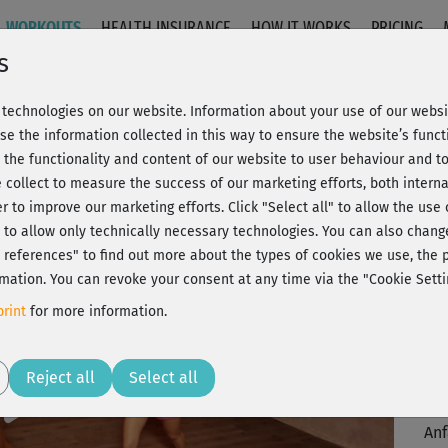
WORKOUTS
HEALTH INSURANCE
HOW IT WORKS
PRICING
s
technologies on our website. Information about your use of our websit
 im Stand
se the information collected in this way to ensure the website’s functi
 the functionality and content of our website to user behaviour and t
 collect to measure the success of our marketing efforts, both interna
C
20% Rabatt + Wunsch-Goodie
er to improve our marketing efforts.
Click "Select all" to allow the use
l" to allow only technically necessary technologies. You can also chan
ct references" to find out more about the types of cookies we use, th
mation. You can revoke your consent at any time via the "Cookie Setti
War
rint
for more information.
Sp
Play
J
Reject all
Select all
vie
Anf