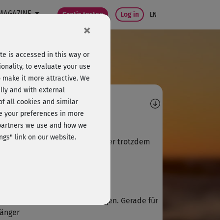
MAGAZINE
Gratis testen
Log in
EN
×
e is accessed in this way or
onality, to evaluate your use
o make it more attractive. We
lly and with external
omments
 of all cookies and similar
ge your preferences in more
G
Gudrun422
e partners we use and how we
ngs" link on our website.
 sehr anstrendend, hat mir aber trotzdem
aß gemacht.
Jan
l zu kompliziert, um einzusteigen. Gerade für
änger