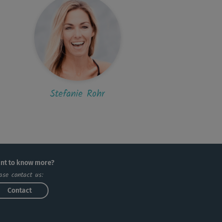
V
Verena *
tt! Favorit!!🙂
Stefanie Rohr
nt to know more?
ase contact us:
Contact