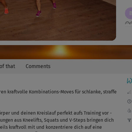
Video
🙂
J
Imm
ode
of that
Comments
W
Hat
en kraftvolle Kombinations-Moves für schlanke, straffe
Lau
er und deinen Kreislauf perfekt aufs Training vor -
ungen aus Kneelifts, Squats und V-Steps bringen dich
Flo
ils kraftvoll mit und konzentriere dich auf eine