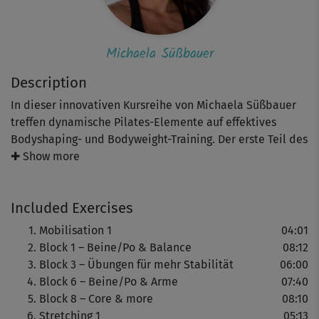
Michaela Süßbauer
Description
In dieser innovativen Kursreihe von Michaela Süßbauer
treffen dynamische Pilates-Elemente auf effektives
Bodyshaping- und Bodyweight-Training. Der erste Teil des
fließenden Workouts eignet sich perfekt für alle mit einer
✚ Show more
bereits guten Grundfitness, die Lust haben, Abwechslung
ins Training zu bringen.
Included Exercises
Du trainierst schwerpunktmäßig deine Bein-, Arm-, Po-
Mobilisation 1
04:01
und tiefliegende Core-Muskulatur und erlangst dadurch
Block 1 – Beine/Po & Balance
08:12
mehr Balance und Stabilität. Gleichzeitig tust du jede
Block 3 – Übungen für mehr Stabilität
06:00
Menge für deine Figur, die toll geformt und gestrafft wird.
Block 6 – Beine/Po & Arme
07:40
Block 8 – Core & more
08:10
Du beginnst mit einer wohltuenden Mobilisation, die
Stretching 1
05:13