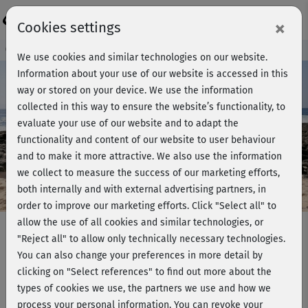
Login
×
Cookies settings
Course preview - join now!
We use cookies and similar technologies on our website.
Information about your use of our website is accessed in this
way or stored on your device. We use the information
collected in this way to ensure the website’s functionality, to
Play
evaluate your use of our website and to adapt the
functionality and content of our website to user behaviour
Video
and to make it more attractive. We also use the information
we collect to measure the success of our marketing efforts,
both internally and with external advertising partners, in
order to improve our marketing efforts.
Click "Select all" to
allow the use of all cookies and similar technologies, or
"Reject all" to allow only technically necessary technologies.
You can also change your preferences in more detail by
Bodywork & Pilates Flow - Workout
clicking on "Select references" to find out more about the
1
types of cookies we use, the partners we use and how we
process your personal information. You can revoke your