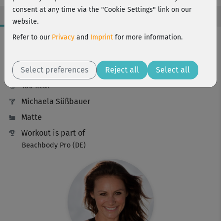
consent at any time via the "Cookie Settings" link on our
website.
Workout Facts
Refer to our
Privacy
and
Imprint
for more information.
intermediate
Select preferences
39 Min
Reject all
Select all
130 kcal
Michaela Süßbauer
Matte
Workout is part of
Beachbody Pro (DE)