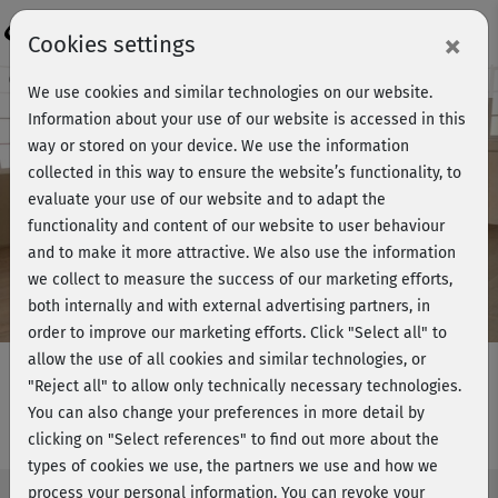
Login
×
Cookies settings
Course preview - join now!
We use cookies and similar technologies on our website.
Information about your use of our website is accessed in this
way or stored on your device. We use the information
collected in this way to ensure the website’s functionality, to
Play
evaluate your use of our website and to adapt the
functionality and content of our website to user behaviour
Video
and to make it more attractive. We also use the information
we collect to measure the success of our marketing efforts,
both internally and with external advertising partners, in
order to improve our marketing efforts.
Click "Select all" to
allow the use of all cookies and similar technologies, or
"Reject all" to allow only technically necessary technologies.
You can also change your preferences in more detail by
Jumping Fitness® - Stretching
clicking on "Select references" to find out more about the
types of cookies we use, the partners we use and how we
process your personal information. You can revoke your