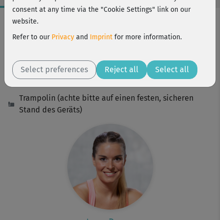
consent at any time via the "Cookie Settings" link on our
Workout Facts
website.
intermediate
Refer to our
Privacy
and
Imprint
for more information.
5 Min
10 kcal
Select preferences
Reject all
Select all
Lena Zeuner
Trampolin (achte bitte auf einen festen, sicheren
Stand des Geräts)