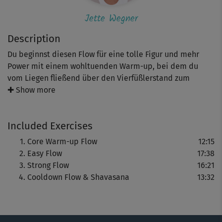
Jette Wegner
Description
Du beginnst diesen Flow für eine tolle Figur und mehr
Power mit einem wohltuenden Warm-up, bei dem du
vom Liegen fließend über den Vierfüßlerstand zum
Stehen kommst. Der folgende Easy Flow startet im
✚ Show more
Tadasana (der Berghaltung). Du praktizierst eine Abfolge
aus Asanas, die du dynamisch miteinander verknüpfst.
Included Exercises
Jetzt bist du bereit für den abschließenden Strong Flow,
bei dem es noch etwas intensiver wird. Alle Übungen
Core Warm-up Flow
12:15
kombinierst du mit der Atmung.
Easy Flow
17:38
Strong Flow
16:21
Tipp: Solltest du während des Übens an deine Grenzen
Cooldown Flow & Shavasana
13:32
kommen oder sich dir eine Position gar nicht
erschließen: Mach Pausen, so oft du möchtest, zum
Beispiel in der Kindhaltung.