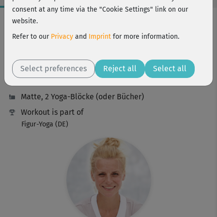
consent at any time via the "Cookie Settings" link on our
Workout Facts
website.
intermediate
Refer to our
Privacy
and
Imprint
for more information.
60 Min
186 kcal
Select preferences
Reject all
Select all
Jette Wegner
Matte, 2 Yoga-Blöcke (oder Bücher)
Workout is part of
Figur-Yoga (DE)