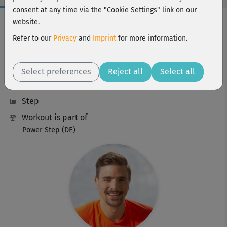
consent at any time via the "Cookie Settings" link on our
Workout Facts
website.
intermediate
Refer to our
Privacy
and
Imprint
for more information.
30 Min
244 kcal
Select preferences
Reject all
Select all
Marcel Kuhn
Step
Workout is part of
Power Step (DE)