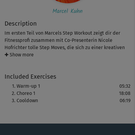
Marcel Kuhn
Description
Im ersten Teil von Marcels Step Workout zeigt dir der
Fitnessprofi zusammen mit Co-Presenterin Nicole
Hofrichter tolle Step Moves, die sich zu einer kreativen
Choreographie zusammenfügen.
✚ Show more
Mit dieser koordinativen Herausforderung verbesserst du
Included Exercises
nicht nur deine Kondition, sondern trainierst vor allem
die Beinmuskulatur schön durch. Im Mittelpunkt steht
Warm-up 1
05:32
dabei die Freude an der Bewegung - bei der
Choreo 1
18:08
mitreißenden Musik und sympathischen Art des Trainers
Cooldown
06:19
kein Problem! Durch den klaren Aufbau und die
verschiedenen Übungsvarianten können auch Anfänger
gut mithalten. Warm-up und Cooldown runden das
Training ab.