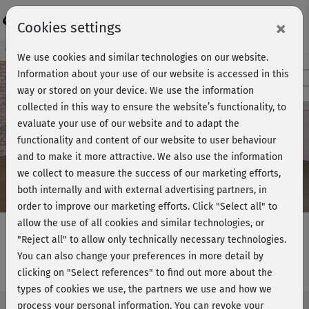
Login
×
Cookies settings
Course preview - join now!
We use cookies and similar technologies on our website.
Information about your use of our website is accessed in this
way or stored on your device. We use the information
collected in this way to ensure the website’s functionality, to
Play
evaluate your use of our website and to adapt the
functionality and content of our website to user behaviour
Video
and to make it more attractive. We also use the information
we collect to measure the success of our marketing efforts,
both internally and with external advertising partners, in
order to improve our marketing efforts.
Click "Select all" to
allow the use of all cookies and similar technologies, or
"Reject all" to allow only technically necessary technologies.
You can also change your preferences in more detail by
Marcels Step Workout 2 - Teil 1
clicking on "Select references" to find out more about the
types of cookies we use, the partners we use and how we
process your personal information. You can revoke your