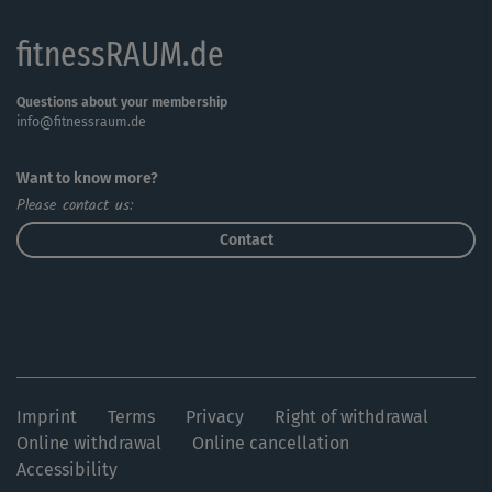
Tipp: Alles, was du fürs Step Workout brauchst, ist ein
fitnessRAUM.de
Stepboard sowie genügend Platz rundherum. Achte
darauf, bei den Übungen dein Standbein immer
komplett auf dem Step aufzusetzen und die Ferse immer
Questions about your membership
info@fitnessraum.de
komplett am Boden abzurollen.
Want to know more?
Please contact us:
Contact
Imprint
Terms
Privacy
Right of withdrawal
Online withdrawal
Online cancellation
Accessibility