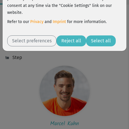
consent at any time via the "Cookie Settings" link on our
Workout Facts
website.
intermediate
Refer to our
Privacy
and
Imprint
for more information.
55 Min
544 kcal
Select preferences
Reject all
Select all
Marcel Kuhn
Step
Marcel Kuhn