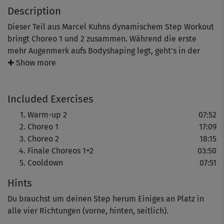
Description
Dieser Teil aus Marcel Kuhns dynamischem Step Workout
bringt Choreo 1 und 2 zusammen. Während die erste
mehr Augenmerk aufs Bodyshaping legt, geht’s in der
zweiten verstärkt um den Cardio-Aspekt. Das formt und
✚ Show more
strafft deinen Körper (vor allem top für Beine und Po),
verbessert deine Ausdauer und Koordinationsfähigkeit -
Included Exercises
und macht einfach Spaß!
Warm-up 2
07:52
Du startest gut aufgewärmt durchs Warm-up erst einmal
Choreo 1
17:09
in die beiden Module, in denen dir Marcel und seine Co-
Choreo 2
18:15
Presenterin Nicole Hofrichter die Choreos beibringen.
Finale Choreos 1+2
03:50
Etwas Erfahrung in der Sportart bringst du dafür am
Cooldown
07:51
besten mit, denn die Ansagen sind trotz Erklärungen
Hints
relativ kurz und knackig. Wenn alles sitzt, werden beide
Choreos aneinandergehängt. Du machst dabei die
Du brauchst um deinen Step herum Einiges an Platz in
Bewegungen nach rechts und links immer nacheinander.
alle vier Richtungen (vorne, hinten, seitlich).