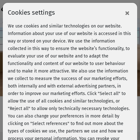
Login
×
Cookies settings
Course preview - join now!
We use cookies and similar technologies on our website.
Information about your use of our website is accessed in this
way or stored on your device. We use the information
collected in this way to ensure the website’s functionality, to
Play
evaluate your use of our website and to adapt the
functionality and content of our website to user behaviour
Video
and to make it more attractive. We also use the information
we collect to measure the success of our marketing efforts,
both internally and with external advertising partners, in
order to improve our marketing efforts.
Click "Select all" to
allow the use of all cookies and similar technologies, or
"Reject all" to allow only technically necessary technologies.
You can also change your preferences in more detail by
Marcels Step Workout - Teil 1 & 2
clicking on "Select references" to find out more about the
types of cookies we use, the partners we use and how we
process your personal information. You can revoke your