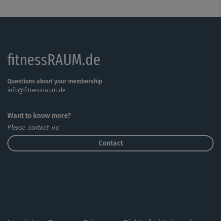
Ein abschließender Cooldown hilft dir bei der aktiven
Regeneration. Dein Puls fährt wieder runter und du
lockerst die beanspruchte Muskulatur.
fitnessRAUM.de
Questions about your membership
info@fitnessraum.de
Want to know more?
Please contact us:
Contact