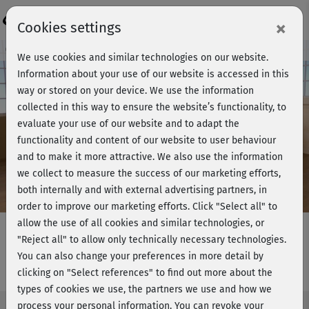
Login
×
Cookies settings
Course preview - join now!
We use cookies and similar technologies on our website.
Information about your use of our website is accessed in this
way or stored on your device. We use the information
collected in this way to ensure the website’s functionality, to
Play
evaluate your use of our website and to adapt the
functionality and content of our website to user behaviour
Video
and to make it more attractive. We also use the information
we collect to measure the success of our marketing efforts,
both internally and with external advertising partners, in
order to improve our marketing efforts.
Click "Select all" to
allow the use of all cookies and similar technologies, or
"Reject all" to allow only technically necessary technologies.
You can also change your preferences in more detail by
Marcels Step Workout - komplett
clicking on "Select references" to find out more about the
types of cookies we use, the partners we use and how we
process your personal information. You can revoke your