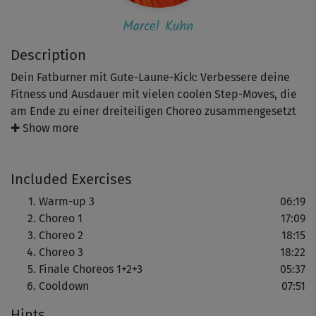
Marcel Kuhn
Description
Dein Fatburner mit Gute-Laune-Kick: Verbessere deine
Fitness und Ausdauer mit vielen coolen Step-Moves, die
am Ende zu einer dreiteiligen Choreo zusammengesetzt
werden. Das bringt deine Pfunde zum Purzeln und deine
✚ Show more
Beine sowie den Po toll in Shape!
Included Exercises
Los geht’s natürlich mit einem Warm-up, das deine
Muskulatur aufwärmt und deinen Kreislauf ankurbelt.
Warm-up 3
06:19
Dann folgen die drei Step-Module von Marcel Kuhn und
Choreo 1
17:09
seiner Co-Presenterin Nicole Hofrichter, die du zum
Choreo 2
18:15
Lernen auch einzeln in unserem Online Fitness-Studio
Choreo 3
18:22
findest.
Finale Choreos 1+2+3
05:37
Cooldown
07:51
Während der erste Teil den Fokus eher auf ein
Hints
dynamisches Bodyshaping legt, gehen die anderen