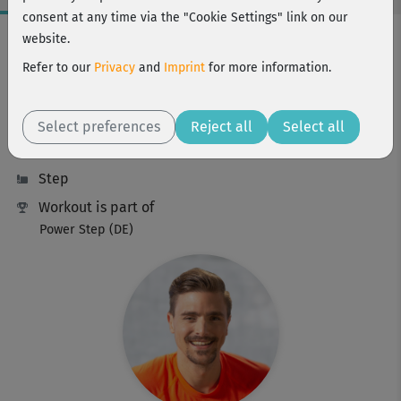
consent at any time via the "Cookie Settings" link on our
Workout Facts
website.
intermediate
Refer to our
Privacy
and
Imprint
for more information.
74 Min
751 kcal
Select preferences
Reject all
Select all
Marcel Kuhn
Step
Workout is part of
Power Step (DE)