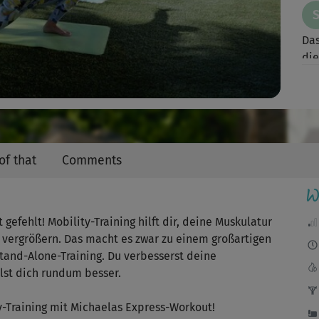
Video
Das
die
J
Seh
run
of that
Comments
W
Su
 gefehlt! Mobility-Training hilft dir, deine Muskulatur
end
 vergrößern. Das macht es zwar zu einem großartigen
tand-Alone-Training. Du verbesserst deine
hlst dich rundum besser.
Tol
y-Training mit Michaelas Express-Workout!