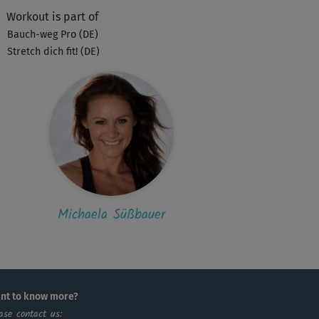
Workout is part of
A
Anja813
Bauch-weg Pro (DE)
h einem Workout das perfekte Stretching
Stretch dich fit! (DE)
Jemina12
as zu hektisch für mich, irgendwie kriege
t Reiseübelkeit von mehreren Mobility...
U
Ute945
ke für den guten Kurs
Michaela Süßbauer
A
Andrea387
hr angenehm😍
nt to know more?
S
Sabine470
ase contact us: