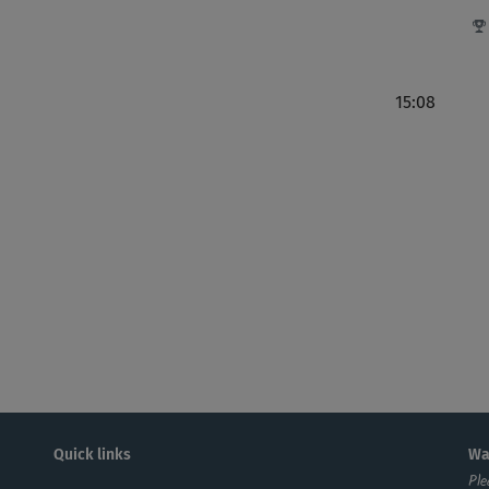
Nac
15:08
J
Etw
fas
Dan
Se
Quick links
Wa
Ple