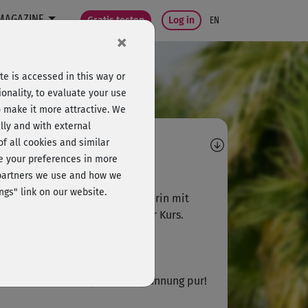
MAGAZINE
Gratis testen
Log in
EN
×
e is accessed in this way or
onality, to evaluate your use
o make it more attractive. We
lly and with external
omments
 of all cookies and similar
ge your preferences in more
Jeanette667
e partners we use and how we
ngs" link on our website.
fach eine unfassbar gute Trainerin mit
er guten Varianten. Sehr toller Kurs.
S
Susanne869
 mich ist diese Sequenz Entspannung pur!