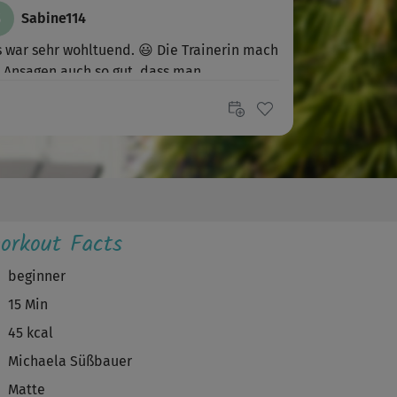
S
Sabine114
 war sehr wohltuend. 😃 Die Trainerin mach
 Ansagen auch so gut, dass man...
Juliana159
r angenehme Einheit, nach der ich mich
dum wohl fühlte.
A
Andrea457
orkout Facts
per Kurs. Meine Nackenverspannungen
beginner
lich gelockert!
15 Min
45 kcal
L
Lilli-Fee
Michaela Süßbauer
les Workout, gerne wieder!
Matte