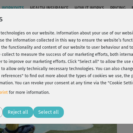
WORKOUTS
HEALTH INSURANCE
HOW IT WORKS
PRICING
s
technologies on our website. Information about your use of our websit
Stand
se the information collected in this way to ensure the website’s functi
 the functionality and content of our website to user behaviour and t
 collect to measure the success of our marketing efforts, both interna
C
20% Rabatt + Wunsch-Goodie
er to improve our marketing efforts.
Click "Select all" to allow the use
l" to allow only technically necessary technologies. You can also chan
J
ct references" to find out more about the types of cookies we use, th
mation. You can revoke your consent at any time via the "Cookie Setti
Ein
rint
for more information.
imm
Play
Reject all
Select all
Für