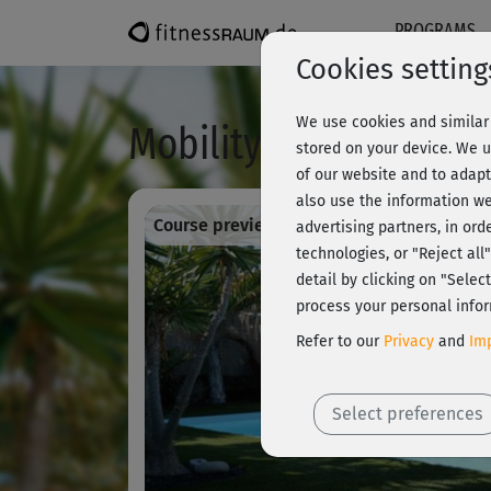
PROGRAMS
Cookies setting
We use cookies and similar 
Mobility-Workout im 
stored on your device. We u
of our website and to adapt
also use the information we
Course preview - register and train all!
advertising partners, in ord
technologies, or "Reject al
detail by clicking on "Sele
process your personal infor
Refer to our
Privacy
and
Imp
Select preferences