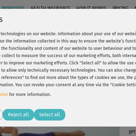
WORKOUTS
HEALTH INSURANCE
HOW IT WORKS
PRICING
s
technologies on our website. Information about your use of our websit
se the information collected in this way to ensure the website’s functi
 the functionality and content of our website to user behaviour and t
 collect to measure the success of our marketing efforts, both interna
C
20% Rabatt + Wunsch-Goodie
er to improve our marketing efforts.
Click "Select all" to allow the use
l" to allow only technically necessary technologies. You can also chan
ct references" to find out more about the types of cookies we use, th
mation. You can revoke your consent at any time via the "Cookie Setti
Ich
rint
for more information.
wür
Play
Reject all
Select all
Es 
get