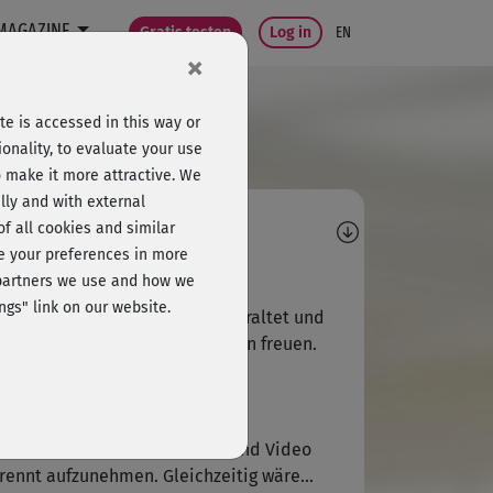
MAGAZINE
Gratis testen
Log in
EN
×
e is accessed in this way or
onality, to evaluate your use
o make it more attractive. We
lly and with external
omments
 of all cookies and similar
ge your preferences in more
L
Leif785
e partners we use and how we
ngs" link on our website.
 empfinde die Aufnahme als veraltet und
de mich über eine neue Version freuen.
C
Carmen537
ist immer ein Problem Audio und Video
rennt aufzunehmen. Gleichzeitig wäre...