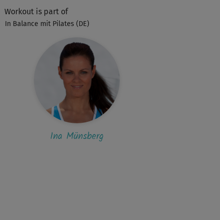
Workout is part of
In Balance mit Pilates (DE)
R
Roland989
er Kurs - hat Spaß gemacht
U
Ute945
ke für den guten Kurs
Ingrid 585
Ina Münsberg
htig gut!👍
U
Ute945
 erklärte Übungen
Jessica328