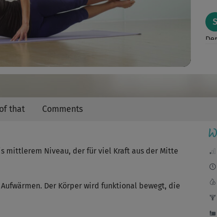
Video
Der
KI.
Gut
of that
Comments
W
fa
s mittlerem Niveau, der für viel Kraft aus der Mitte
sti
m Aufwärmen. Der Körper wird funktional bewegt, die
ich
auc