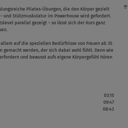
lungsreiche Pilates-Übungen, die den Körper gezielt
e- und Stützmuskulatur im Powerhouse wird gefordert.
level parallel gezeigt – so lässt sich der Kurs ganz
gut
sen.
r allem auf die speziellen Bedürfnisse von Frauen ab 35
m gemacht werden, der sich dabei wohl fühlt. Denn wie
Dan
überfordern und bewusst aufs eigene Körpergefühl hören
I
ric
03:15
09:47
Gut
08:43
J