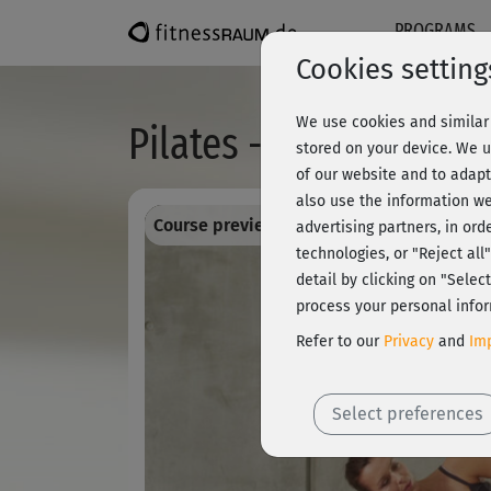
PROGRAMS
Cookies setting
We use cookies and similar 
Pilates - Kräftigung
stored on your device. We u
of our website and to adapt
also use the information we
Course preview - register and train all!
advertising partners, in ord
technologies, or "Reject al
detail by clicking on "Sele
process your personal infor
Refer to our
Privacy
and
Imp
Select preferences