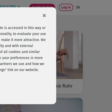
MAGAZINE
Gratis testen
Log in
EN
×
e is accessed in this way or
onality, to evaluate your use
o make it more attractive. We
lly and with external
 of all cookies and similar
ge your preferences in more
e partners we use and how we
ngs" link on our website.
Bodega moves® mit Stefanie Rohr