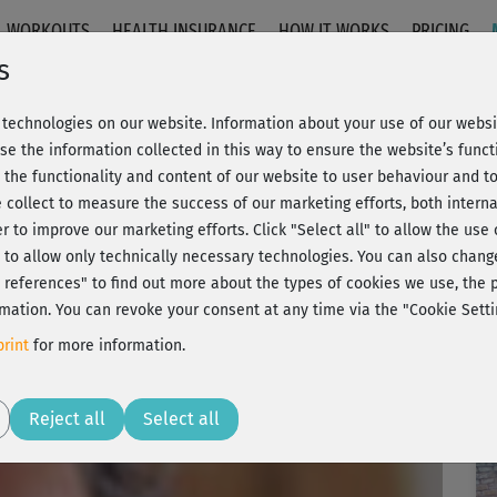
WORKOUTS
HEALTH INSURANCE
HOW IT WORKS
PRICING
s
technologies on our website. Information about your use of our websit
se the information collected in this way to ensure the website’s functi
 the functionality and content of our website to user behaviour and t
 collect to measure the success of our marketing efforts, both interna
er to improve our marketing efforts.
Click "Select all" to allow the use
l" to allow only technically necessary technologies. You can also chan
ct references" to find out more about the types of cookies we use, th
mation. You can revoke your consent at any time via the "Cookie Setti
rint
for more information.
Reject all
Select all