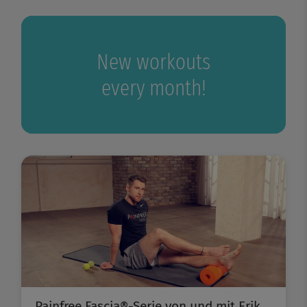
New workouts
every month!
Painfree Fascia®-Serie von und mit Erik