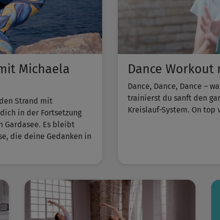
it Michaela
Dance Workout m
Dance, Dance, Dance – wa
trainierst du sanft den g
 den Strand mit
Kreislauf-System. On top 
ich in der Fortsetzung
n Gardasee. Es bleibt
sse, die deine Gedanken in