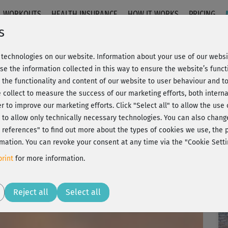
WORKOUTS
HEALTH INSURANCE
HOW IT WORKS
PRICING
s
technologies on our website. Information about your use of our websit
se the information collected in this way to ensure the website’s functi
 the functionality and content of our website to user behaviour and t
 collect to measure the success of our marketing efforts, both interna
er to improve our marketing efforts.
Click "Select all" to allow the use
l" to allow only technically necessary technologies. You can also chan
ct references" to find out more about the types of cookies we use, th
mation. You can revoke your consent at any time via the "Cookie Setti
rint
for more information.
Reject all
Select all