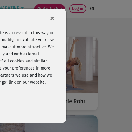
MAGAZINE
Gratis testen
Log in
EN
×
e is accessed in this way or
onality, to evaluate your use
o make it more attractive. We
lly and with external
 of all cookies and similar
ge your preferences in more
e partners we use and how we
ngs" link on our website.
Bodega moves® mit Stefanie Rohr