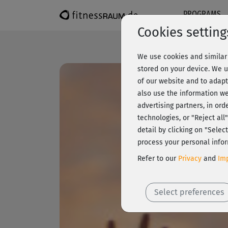
PROGRAMS
Cookies setting
We use cookies and similar 
stored on your device. We u
of our website and to adapt
also use the information we
advertising partners, in ord
technologies, or "Reject al
detail by clicking on "Sele
process your personal infor
Refer to our
Privacy
and
Imp
Select preferences