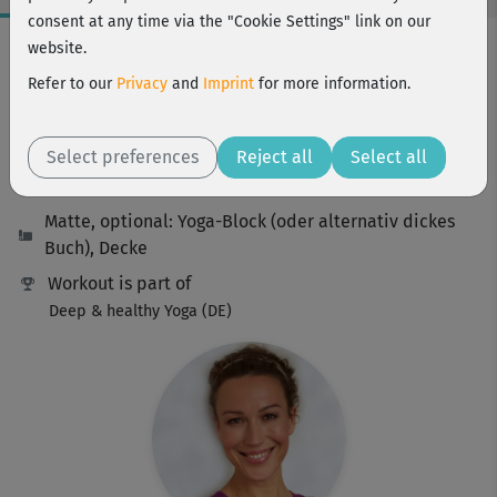
consent at any time via the "Cookie Settings" link on our
Workout Facts
website.
beginner
Refer to our
Privacy
and
Imprint
for more information.
22 Min
43 kcal
Select preferences
Reject all
Select all
Ranja Weis
Matte, optional: Yoga-Block (oder alternativ dickes
Buch), Decke
Workout is part of
Deep & healthy Yoga (DE)