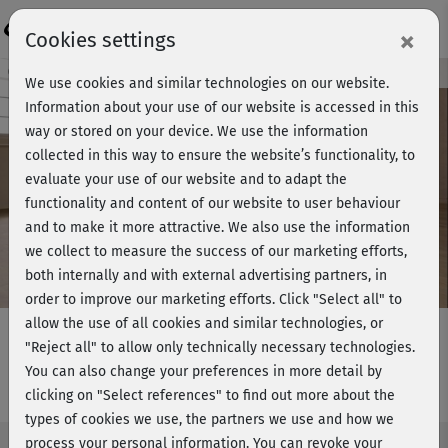
Login
×
Cookies settings
Course preview - join now!
We use cookies and similar technologies on our website.
Information about your use of our website is accessed in this
way or stored on your device. We use the information
collected in this way to ensure the website’s functionality, to
Play
evaluate your use of our website and to adapt the
functionality and content of our website to user behaviour
Video
and to make it more attractive. We also use the information
we collect to measure the success of our marketing efforts,
both internally and with external advertising partners, in
order to improve our marketing efforts.
Click "Select all" to
allow the use of all cookies and similar technologies, or
"Reject all" to allow only technically necessary technologies.
You can also change your preferences in more detail by
Health Yoga - Verdauung
clicking on "Select references" to find out more about the
types of cookies we use, the partners we use and how we
process your personal information. You can revoke your