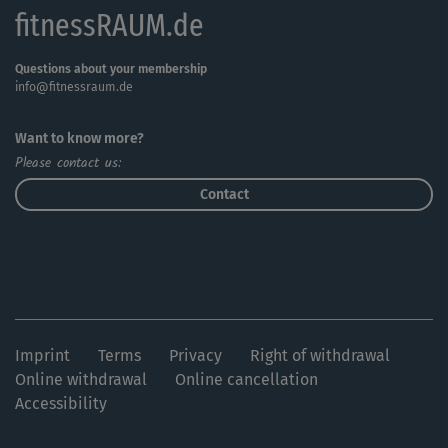
fitnessRAUM.de
„Banane“ und dehnst dabei deinen Körper und speziell
deine Gesichtszüge zum Abschluss noch einmal sanft und
erholsam durch.
Questions about your membership
info@fitnessraum.de
Tipp: Atme bei allen Übungen weich in den Bauch. Das
Want to know more?
macht sie noch wirkungsvoller.
Please contact us:
Hinweis: Die Hilfsmittel, die du für Health Yoga benötigst,
Contact
findest du im Tab „Allgemeine Infos“.
Imprint
Terms
Privacy
Right of withdrawal
Online withdrawal
Online cancellation
Accessibility