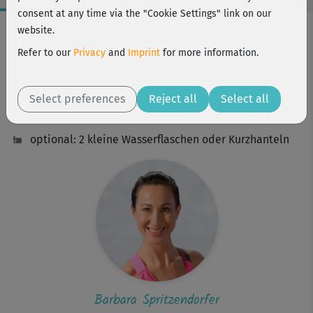
consent at any time via the "Cookie Settings" link on our
Workout Facts
website.
beginner
Refer to our
Privacy
and
Imprint
for more information.
10 Min
80 kcal
Select preferences
Reject all
Select all
Barbara Spritzendorfer
optional: 2 kleine Wasserflaschen oder Kurzhanteln
Barbara Spritzendorfer