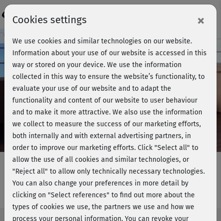
Login
×
Cookies settings
Course preview - join now!
We use cookies and similar technologies on our website.
Information about your use of our website is accessed in this
way or stored on your device. We use the information
collected in this way to ensure the website’s functionality, to
Play
evaluate your use of our website and to adapt the
functionality and content of our website to user behaviour
Video
and to make it more attractive. We also use the information
we collect to measure the success of our marketing efforts,
both internally and with external advertising partners, in
order to improve our marketing efforts.
Click "Select all" to
allow the use of all cookies and similar technologies, or
"Reject all" to allow only technically necessary technologies.
You can also change your preferences in more detail by
Barbaras BBP - Beine & Po
clicking on "Select references" to find out more about the
types of cookies we use, the partners we use and how we
process your personal information. You can revoke your