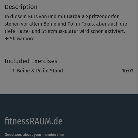
Description
In diesem Kurs von und mit Barbara Spritzendorfer
stehen vor allem Beine und Po im Fokus, aber auch die
tiefe Halte- und Stützmuskulatur wird schön aktiviert.
Die sympathische Österreicherin zeigt dir einfache, aber
✚ Show more
wirkungsvolle Übungen, die deine Problemzonen in echte
Hingucker verwandeln - regelmäßiges Training natürlich
Included Exercises
vorausgesetzt.
Beine & Po im Stand
10:03
Los geht’s auf Wunsch mit einem dynamischen Warm-up,
das deinen Kreislauf ankurbelt und die Muskulatur
aufwärmt.
Der Block enthält nur Übungen im Stand, du brauchst
also keine Matte. Komme zunächst in einen Ausfallschritt,
fitnessRAUM.de
aktiviere deine Körperspannung und gehe dann immer
von unten nach oben. Top für deinen Po und die
Oberschenkel! Für die anschließende Balance-Übung im
Questions about your membership