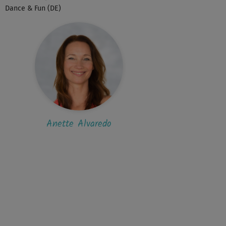
Dance & Fun (DE)
C
Christiane880
z nett, aber die Computerstimme nervt und
 nicht mehr zeitgemäß.
B
Bärbel17
! Kurz und knackig, hat Spaß gemacht.
Anette Alvaredo
L
Larissa
😍
V
VeronikaG@fitnessRAUM.de
Kurs kannst du die Abspielgeschwindigkeit
r das Rädchensymbol ganz einfach...