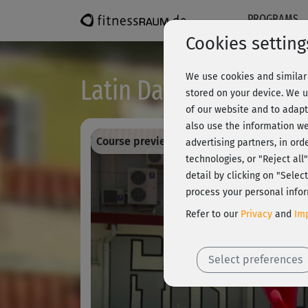
PROGRAMS
Cookies setting
We use cookies and similar 
Latin Dance Workout - 
stored on your device. We u
of our website and to adapt
also use the information we
Course preview - register and train all!
advertising partners, in ord
technologies, or "Reject al
detail by clicking on "Sele
process your personal infor
Refer to our
Privacy
and
Imp
Select preferences