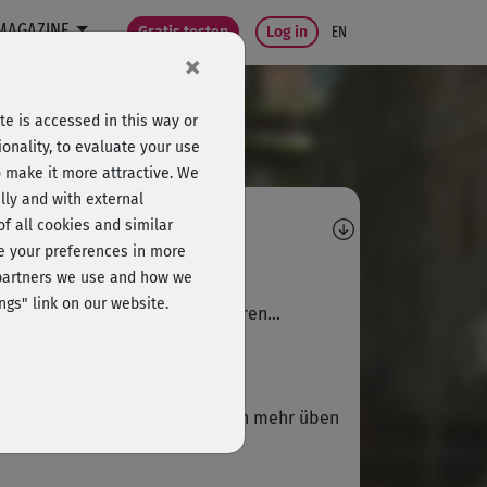
MAGAZINE
Gratis testen
Log in
EN
×
e is accessed in this way or
onality, to evaluate your use
o make it more attractive. We
lly and with external
omments
 of all cookies and similar
ge your preferences in more
M
Marietta219
e partners we use and how we
ngs" link on our website.
 erging es gleich, wie den anderen...
M
Michaela473
muß ich wohl noch ein bisschen mehr üben