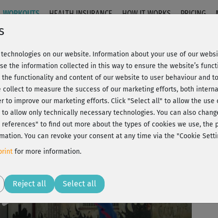
WORKOUTS
HEALTH INSURANCE
HOW IT WORKS
PRICING
s
technologies on our website. Information about your use of our websit
Einsteiger kurz
se the information collected in this way to ensure the website’s functi
 the functionality and content of our website to user behaviour and t
 collect to measure the success of our marketing efforts, both interna
C
20% Rabatt + Wunsch-Goodie
er to improve our marketing efforts.
Click "Select all" to allow the use
l" to allow only technically necessary technologies. You can also chan
ct references" to find out more about the types of cookies we use, th
mation. You can revoke your consent at any time via the "Cookie Setti
Mir
rint
for more information.
Play
Reject all
Select all
Da 
😄