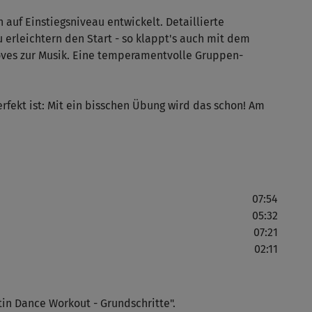
 auf Einstiegsniveau entwickelt. Detaillierte
u erleichtern den Start - so klappt's auch mit dem
ves zur Musik. Eine temperamentvolle Gruppen-
Gan
ist
erfekt ist: Mit ein bisschen Übung wird das schon! Am
Top
07:54
👍
05:32
07:21
02:11
Am 
übe
tin Dance Workout - Grundschritte".