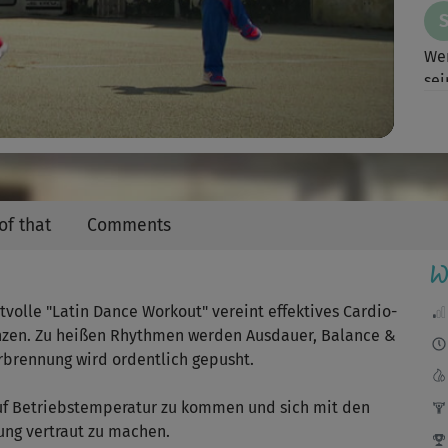
Video
Wen
sei
Der
dan
of that
Comments
W
Für
olle "Latin Dance Workout" vereint effektives Cardio-
Lus
anzen. Zu heißen Rhythmen werden Ausdauer, Balance &
rbrennung wird ordentlich gepusht.
 auf Betriebstemperatur zu kommen und sich mit den
Hat
ung vertraut zu machen.
abe