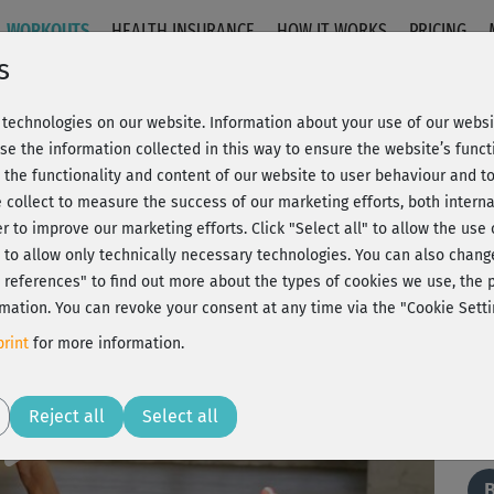
WORKOUTS
HEALTH INSURANCE
HOW IT WORKS
PRICING
s
technologies on our website. Information about your use of our websit
- Stretching
se the information collected in this way to ensure the website’s functi
 the functionality and content of our website to user behaviour and t
 collect to measure the success of our marketing efforts, both interna
C
20% Rabatt + Wunsch-Goodie
er to improve our marketing efforts.
Click "Select all" to allow the use
l" to allow only technically necessary technologies. You can also chan
ct references" to find out more about the types of cookies we use, th
mation. You can revoke your consent at any time via the "Cookie Setti
hat
rint
for more information.
Play
Reject all
Select all
Hat