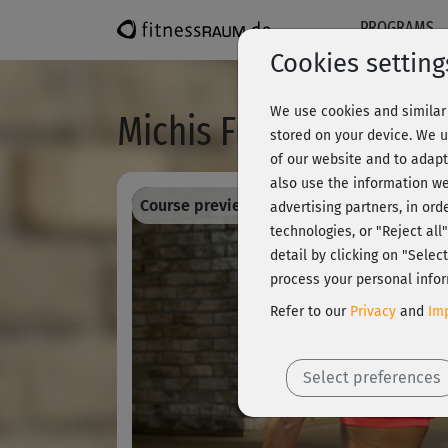
PROGRAMS
Cookies setting
We use cookies and similar 
Michis Functional BBP 
stored on your device. We u
of our website and to adapt
also use the information we
Course preview - register and train all!
advertising partners, in ord
technologies, or "Reject al
detail by clicking on "Sele
process your personal infor
Refer to our
Privacy
and
Imp
Select preferences