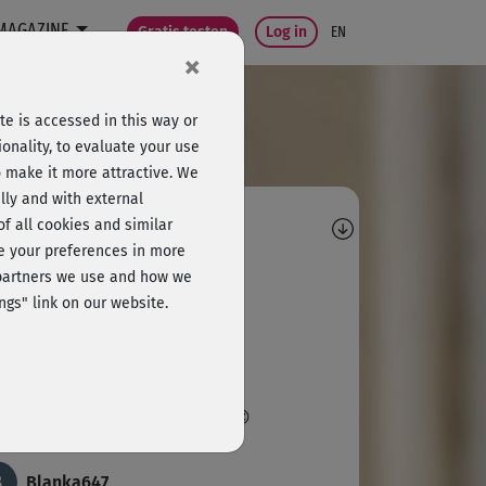
MAGAZINE
Gratis testen
Log in
EN
×
e is accessed in this way or
onality, to evaluate your use
o make it more attractive. We
lly and with external
omments
 of all cookies and similar
ge your preferences in more
S
Sabine 334
e partners we use and how we
ngs" link on our website.
 🙂sehr gut getan
U
Ulrike732
 Spaß gemacht und gut getan😍
B
Blanka647