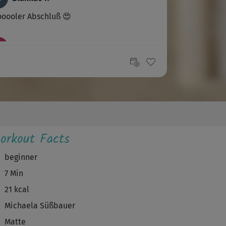
oooler Abschluß 😍
S
Sigrid792
, das hat gut getan. 😃
K
Korinna
orkout Facts
Kristy
beginner
der Abschluss 🙂
7 Min
21 kcal
Michaela Süßbauer
Matte