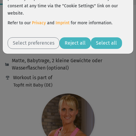
consent at any time via the "Cookie Settings" link on our
Workout Facts
website.
intermediate
Refer to our
Privacy
and
Imprint
for more information.
25 Min
160 kcal
Select preferences
Reject all
Select all
Daniela Adler
Matte, Babytrage, 2 kleine Gewichte oder
Wasserflaschen (optional)
Workout is part of
Topfit mit Baby (DE)