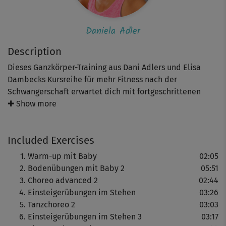
Daniela Adler
Description
Dieses Ganzkörper-Training aus Dani Adlers und Elisa
Dambecks Kursreihe für mehr Fitness nach der
Schwangerschaft erwartet dich mit fortgeschrittenen
Dance-Moves und Kräftigungsparts für den kompletten
✚ Show more
Körper. Dein Baby trainiert wieder kräftig mit!
Included Exercises
Nach dem Warm-up geht’s ab auf die Matte für BBP- und
Armübungen wie den Baby-Fahrstuhl. Mit deinem Schatz
Warm-up mit Baby
02:05
in der Trage tanzt du dich im Anschluss fit mit einer
Bodenübungen mit Baby 2
05:51
tollen Choreo. Danach ruft dich wieder die
Choreo advanced 2
02:44
Königsdisziplin, die Squats für Beine und Po. Jetzt heißt
Einsteigerübungen im Stehen
03:26
es ChaChaCha mit Sushi-Moves und Co.! Das bringt gute
Tanzchoreo 2
03:03
Laune für die kräftigenden Repeater. Zum Ende hin
Einsteigerübungen im Stehen 3
03:17
wiederholst du die Choreo und genießt den Cooldown.