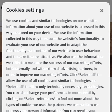
Login
×
Cookies settings
Course preview - join now!
We use cookies and similar technologies on our website.
Information about your use of our website is accessed in this
way or stored on your device. We use the information
collected in this way to ensure the website’s functionality, to
Play
evaluate your use of our website and to adapt the
functionality and content of our website to user behaviour
Video
and to make it more attractive. We also use the information
we collect to measure the success of our marketing efforts,
both internally and with external advertising partners, in
order to improve our marketing efforts.
Click "Select all" to
allow the use of all cookies and similar technologies, or
"Reject all" to allow only technically necessary technologies.
You can also change your preferences in more detail by
Topfit mit Baby - Power, Latin & BBP
clicking on "Select references" to find out more about the
types of cookies we use, the partners we use and how we
process your personal information. You can revoke your