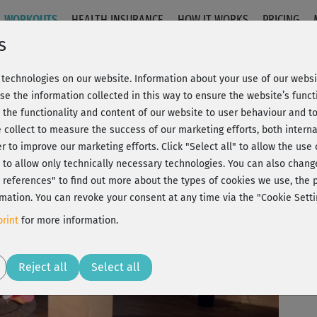
WORKOUTS
HEALTH INSURANCE
HOW IT WORKS
PRICING
s
technologies on our website. Information about your use of our websit
r, Latin & Full Body
se the information collected in this way to ensure the website’s functi
 the functionality and content of our website to user behaviour and t
 collect to measure the success of our marketing efforts, both interna
C
20% Rabatt + Wunsch-Goodie
er to improve our marketing efforts.
Click "Select all" to allow the use
l" to allow only technically necessary technologies. You can also chan
ct references" to find out more about the types of cookies we use, th
Be
mation. You can revoke your consent at any time via the "Cookie Setti
th
rint
for more information.
Play
Reject all
Select all