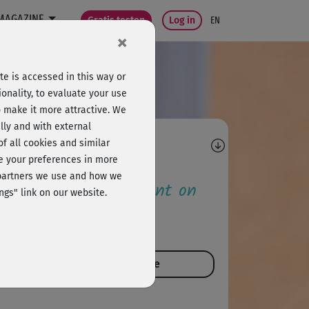
MAGAZINE
Gratis testen
Log in
EN
×
e is accessed in this way or
onality, to evaluate your use
o make it more attractive. We
lly and with external
omments
 of all cookies and similar
ge your preferences in more
e partners we use and how we
 the first to comment on
ngs" link on our website.
is course!
comment on this course