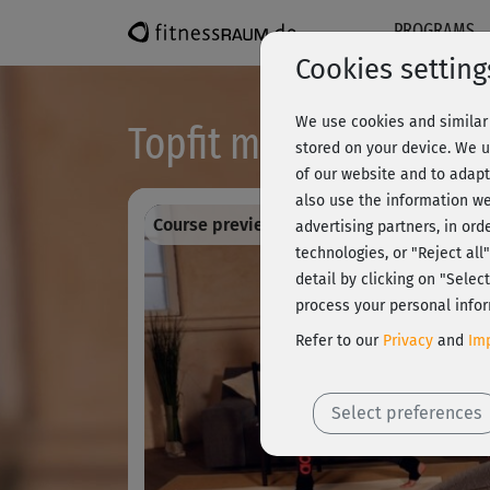
PROGRAMS
Cookies setting
We use cookies and similar 
Topfit mit Baby - Powe
stored on your device. We u
of our website and to adapt
also use the information we
Course preview - register and train all!
advertising partners, in ord
technologies, or "Reject al
detail by clicking on "Sele
process your personal infor
Refer to our
Privacy
and
Imp
Select preferences