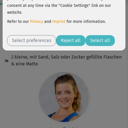
consent at any time via the "Cookie Settings" link on our
Workout Facts
website.
intermediate
Refer to our
Privacy
and
Imprint
for more information.
61 Min
348 kcal
Select preferences
Reject all
Select all
Lena Reisloh
2 kleine, mit Sand, Salz oder Zucker gefüllte Flaschen
& eine Matte