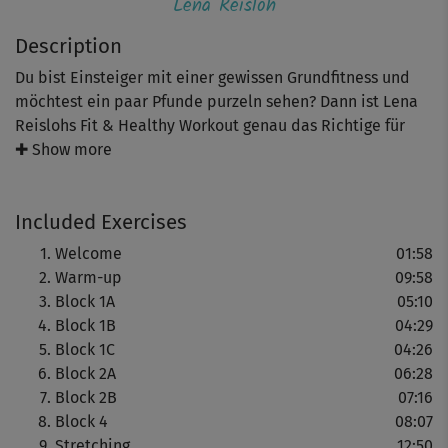
Lena Reisloh
Description
Du bist Einsteiger mit einer gewissen Grundfitness und
möchtest ein paar Pfunde purzeln sehen? Dann ist Lena
Reislohs Fit & Healthy Workout genau das Richtige für
dich!
✚ Show more
Die promovierte Sportwissenschaftlerin zeigt dir ein
Included Exercises
gelenkschonendes Ganzkörpertraining, das dein Gewicht
mit einem Mix aus Kraft- und Cardio-Training wirksam
Welcome
01:58
reduziert, deinen Stoffwechsel ankurbelt sowie deinen
Warm-up
09:58
Körper strafft und stärkt.
Block 1A
05:10
Block 1B
04:29
Freu dich nach einem Warm-up auf mehrere
Block 1C
04:26
Übungsblöcke für verschiedene Muskelgruppen, in denen
Block 2A
06:28
du immer wieder mit Sand, Salz oder Zucker gefüllte
Block 2B
07:16
Flaschen als innovative Gewichte nutzt. Diese trainieren
Block 4
08:07
gleichzeitig den Muskel und seinen Gegenspieler, was
Stretching
12:50