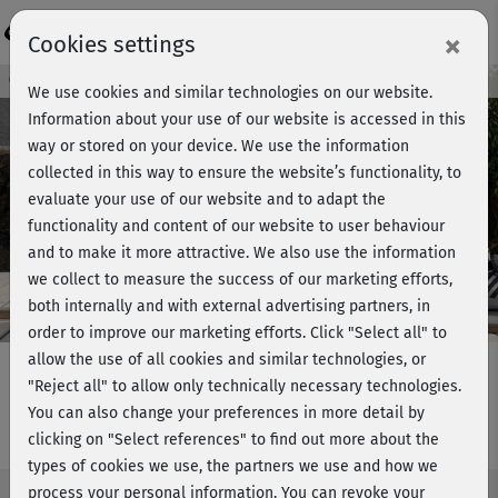
Login
×
Cookies settings
Course preview - join now!
We use cookies and similar technologies on our website.
Information about your use of our website is accessed in this
way or stored on your device. We use the information
collected in this way to ensure the website’s functionality, to
Play
evaluate your use of our website and to adapt the
functionality and content of our website to user behaviour
Video
and to make it more attractive. We also use the information
we collect to measure the success of our marketing efforts,
both internally and with external advertising partners, in
order to improve our marketing efforts.
Click "Select all" to
allow the use of all cookies and similar technologies, or
"Reject all" to allow only technically necessary technologies.
You can also change your preferences in more detail by
Fit & Healthy - komplett
clicking on "Select references" to find out more about the
types of cookies we use, the partners we use and how we
process your personal information. You can revoke your