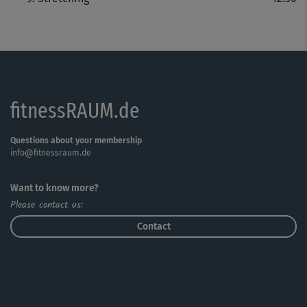
besonders gelenkschonend ist, und erhöhen den
Kalorienverbrauch. Ein Stretching rundet das Workout ab.
Hinweis: Fordere, aber überfordere dich nicht. Du
bestimmst die Anzahl der Wiederholungen und die Höhe
des Gewichts.
fitnessRAUM.de
Questions about your membership
info@fitnessraum.de
Want to know more?
Please contact us:
Contact