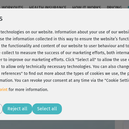
WORKOUTS
HEALTH INSURANCE
HOW IT WORKS
PRICING
s
technologies on our website. Information about your use of our websit
se the information collected in this way to ensure the website’s functi
 the functionality and content of our website to user behaviour and t
 collect to measure the success of our marketing efforts, both interna
er to improve our marketing efforts.
Click "Select all" to allow the use
l" to allow only technically necessary technologies. You can also chan
ct references" to find out more about the types of cookies we use, th
mation. You can revoke your consent at any time via the "Cookie Setti
rint
for more information.
Reject all
Select all