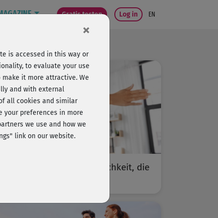
MAGAZINE
Gratis testen
Log in
EN
×
e is accessed in this way or
onality, to evaluate your use
o make it more attractive. We
lly and with external
 of all cookies and similar
ge your preferences in more
e partners we use and how we
ngs" link on our website.
Jeder Move zählt: Beweglichkeit, die
sich auszahlt