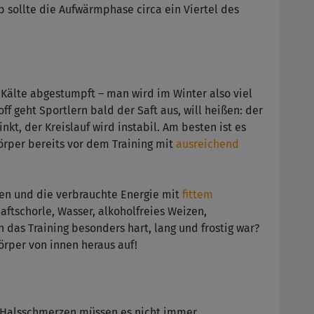
b sollte die Aufwärmphase circa ein Viertel des
Kälte abgestumpft – man wird im Winter also viel
off geht Sportlern bald der Saft aus, will heißen: der
nkt, der Kreislauf wird instabil. Am besten ist es
örper bereits vor dem Training mit
ausreichend
ken und die verbrauchte Energie mit
fittem
aftschorle, Wasser, alkoholfreies Weizen,
das Training besonders hart, lang und frostig war?
rper von innen heraus auf!
en Halsschmerzen müssen es nicht immer