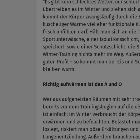
"Es gibt kein schlechtes Wetter, nur schlec
übertreiben es im Winter und ziehen sich a
kommt der Körper zwangsläufig durch die 
kuscheliger Wärme viel eher funktionale Kl
frisch anfühlen darf. Hält man sich an die
Sportunterwäsche, einer Isolationsschicht
speichert, sowie einer Schutzschicht, die
Winter-Training nichts mehr im Weg. Auße
guten Profil – so kommt man bei Eis und Sc
bleiben warm!
Richtig aufwärmen ist das A und O
Wer aus aufgeheizten Räumen mit sehr troc
bereits vor dem Trainingsbeginn auf die e
ist einfach: Im Winter verbraucht der Kör
erwärmen und zu befeuchten. Belastet man
loslegt, riskiert man böse Erkältungen und
Lungenentzündung. Außerdem brauchen auch