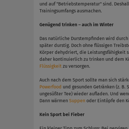
und auf "Betriebstemperatur" sind. Deshal
Trainingsumfangs ausmachen.
Genügend trinken – auch im Winter
Das natürliche Durstempfinden wird durch 
später durstig. Doch ohne flüssigen Treibst
Körper dehydriert, die Leistungsfähigkeit si
daher kontinuierlich zu trinken und dem K
Flüssigkeit
zu versorgen.
Auch nach dem Sport sollte man sich stär
Powerfood
und gesunden Getränken (z. B. S
ungesüßter Tee) wieder aufladen. Und wenn 
Dann wärmen
Suppen
oder Eintöpfe den Kö
Kein Sport bei Fieber
Ein kleiner Tipp zum Schluss: Bei nervig