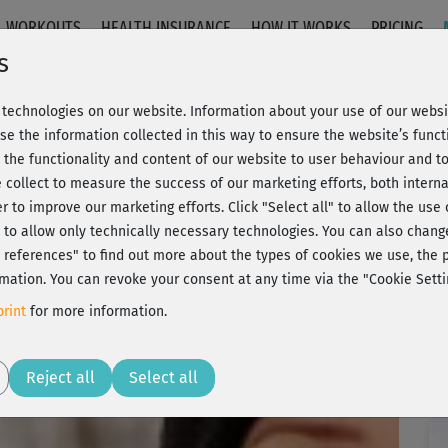
WORKOUTS
HEALTH INSURANCE
HOW IT WORKS
PRICING
s
technologies on our website. Information about your use of our websit
se the information collected in this way to ensure the website’s functi
 the functionality and content of our website to user behaviour and t
 collect to measure the success of our marketing efforts, both interna
er to improve our marketing efforts.
Click "Select all" to allow the use
l" to allow only technically necessary technologies. You can also chan
ct references" to find out more about the types of cookies we use, th
mation. You can revoke your consent at any time via the "Cookie Setti
rint
for more information.
Reject all
Select all