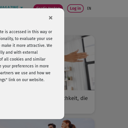
MAGAZINE
Gratis testen
Log in
EN
×
e is accessed in this way or
onality, to evaluate your use
o make it more attractive. We
lly and with external
 of all cookies and similar
ge your preferences in more
e partners we use and how we
ngs" link on our website.
Jeder Move zählt: Beweglichkeit, die
sich auszahlt