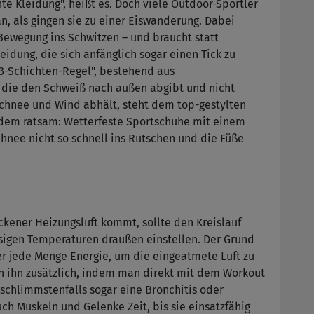
hte Kleidung", heißt es. Doch viele Outdoor-Sportler
n, als gingen sie zu einer Eiswanderung. Dabei
Bewegung ins Schwitzen – und braucht statt
eidung, die sich anfänglich sogar einen Tick zu
 "3-Schichten-Regel", bestehend aus
, die den Schweiß nach außen abgibt und nicht
 Schnee und Wind abhält, steht dem top-gestylten
rdem ratsam: Wetterfeste Sportschuhe mit einem
hnee nicht so schnell ins Rutschen und die Füße
kener Heizungsluft kommt, sollte den Kreislauf
isigen Temperaturen draußen einstellen. Der Grund
per jede Menge Energie, um die eingeatmete Luft zu
 ihn zusätzlich, indem man direkt mit dem Workout
 schlimmstenfalls sogar eine Bronchitis oder
 Muskeln und Gelenke Zeit, bis sie einsatzfähig