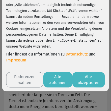
Sportler
oder „Alle ablehnen“, um lediglich technisch notwendige
Technologien zuzulassen. Mit Klick auf „Präferenzen wählen“
kannst du zudem Einstellungen im Einzelnen ändern sowie
Wer sich gesund ernährt, profitiert in allen
weitere Informationen zu den von uns verwendeten Arten von
Lebenslagen – auch beim Sport! Der Körper wird
Cookies, eingesetzten Anbietern und die Verarbeitung deiner
optimal mit Energie versorgt und erholt sich nach
personenbezogenen Daten erhalten. Deine Einwilligung
anstrengenden Trainings schneller. Viel Power für
kannst du jederzeit über den Link „Cookie-Einstellungen“ auf
Sportler liefern Kohlenhydrate.
unserer Website widerrufen.
Kohlenhydrate gehören wie Fette und Eiweiße
Hier findest du Informationen zu
Datenschutz
und
(Proteine) zu den drei Säulen ausgewogener
Impressum
Ernährung.
Präferenzen
Alle
Alle
Sie liefern Treibstoff für den Körper, Power für die
wählen
ablehnen
akzeptieren
Muskeln und befeuern das Hirn. Erst wenn die
Kohlenhydratzufuhr höher ist als der Bedarf,
speichert der Körper sie in Form von Fett. Die
Formel ist einfach: Je intensiver die Anstrengung,
desto mehr Energie muss bereitgestellt werden –