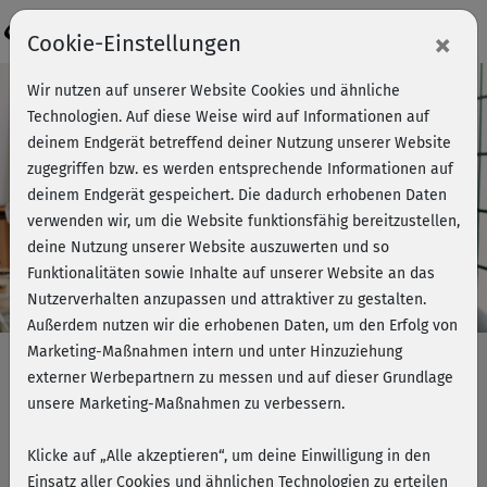
×
Cookie-Einstellungen
Wir nutzen auf unserer Website Cookies und ähnliche
Technologien. Auf diese Weise wird auf Informationen auf
deinem Endgerät betreffend deiner Nutzung unserer Website
zugegriffen bzw. es werden entsprechende Informationen auf
deinem Endgerät gespeichert. Die dadurch erhobenen Daten
verwenden wir, um die Website funktionsfähig bereitzustellen,
deine Nutzung unserer Website auszuwerten und so
Funktionalitäten sowie Inhalte auf unserer Website an das
Firmenfitness goes digital
Nutzerverhalten anzupassen und attraktiver zu gestalten.
Außerdem nutzen wir die erhobenen Daten, um den Erfolg von
Über 100.000 Arbeitnehmer nutzen
Marketing-Maßnahmen intern und unter Hinzuziehung
bereits unser Firmenfitness-Angebot.
externer Werbepartnern zu messen und auf dieser Grundlage
unsere Marketing-Maßnahmen zu verbessern.
Jetzt Angebot einholen!
Klicke auf „Alle akzeptieren“, um deine Einwilligung in den
Einsatz aller Cookies und ähnlichen Technologien zu erteilen