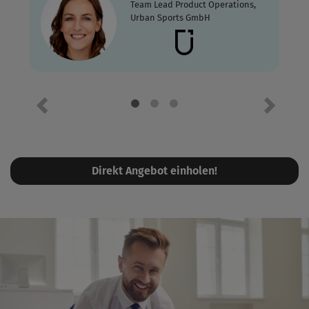
Team Lead Product Operations,
Urban Sports GmbH
Vorheriges Element
Nächste
Direkt Angebot einholen!