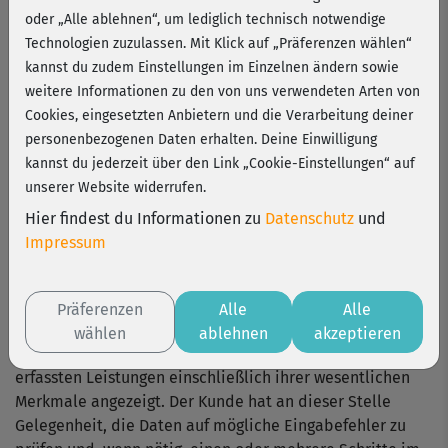
Entgegenstehenden AGB des Kunden wird widersprochen.
oder „Alle ablehnen“, um lediglich technisch notwendige
Technologien zuzulassen. Mit Klick auf „Präferenzen wählen“
§ 2 – Angebot und Vertragsschluss
kannst du zudem Einstellungen im Einzelnen ändern sowie
weitere Informationen zu den von uns verwendeten Arten von
(1) Vertragsschluss und Vertragsabwicklung erfolgen in
Cookies, eingesetzten Anbietern und die Verarbeitung deiner
deutscher Sprache.
personenbezogenen Daten erhalten. Deine Einwilligung
kannst du jederzeit über den Link „Cookie-Einstellungen“ auf
(2) Für die Erbringung der dargestellten Leistungen gibt
unserer Website widerrufen.
der Anbieter ein verbindliches Angebot ab. Der Kunde
kann das Angebot annehmen, indem er seinen
Hier findest du Informationen zu
Datenschutz
und
Bestellwunsch über den Button „zahlungspflichtig
Impressum
bestellen“ übermittelt. Der Anbieter bestätigt den
Vertragsschluss per E-Mail (Vertragsbestätigung).
Präferenzen
Alle
Alle
(3) Vor Annahme des Angebots durch den Kunden wird
wählen
ablehnen
akzeptieren
dem Kunden eine Übersicht der für die Bestellung
erfassten Leistungen einschließlich ihrer wesentlichen
Merkmale angezeigt. Der Kunde hat an dieser Stelle
Gelegenheit, die Daten auf mögliche Eingabefehler zu