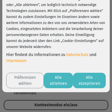
oder „Alle ablehnen“, um lediglich technisch notwendige
Technologien zuzulassen. Mit Klick auf „Präferenzen wählen“
kannst du zudem Einstellungen im Einzelnen ändern sowie
weitere Informationen zu den von uns verwendeten Arten von
1. Ziel der Barrierefreiheit
Cookies, eingesetzten Anbietern und die Verarbeitung deiner
Wir möchten, dass sich alle Menschen auf unserem Portal
personenbezogenen Daten erhalten. Deine Einwilligung
wohlfühlen – unabhängig von körperlichen
kannst du jederzeit über den Link „Cookie-Einstellungen“ auf
Einschränkungen, Alter oder Technik-Erfahrung. Deshalb
unserer Website widerrufen.
arbeiten wir stetig daran, unsere Inhalte barrierefrei zu
Hier findest du Informationen zu
Datenschutz
und
gestalten. Dazu gehören:
Impressum
Klare Texte und verständliche Sprache
Bilder mit passenden Beschreibungen
Präferenzen
Alle
Alle
Bedienung mit Tastatur oder Screenreader
wählen
ablehnen
akzeptieren
Verbesserte Lesbarkeit durch stärkeren
Farbkontrast
Kontrastmodus ein/aus