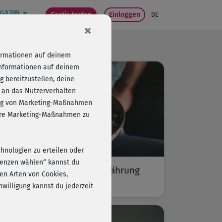
GAZIN
Gratis testen
Einloggen
DE
×
formationen auf deinem
Informationen auf deinem
 bereitzustellen, deine
 an das Nutzerverhalten
folg von Marketing-Maßnahmen
sere Marketing-Maßnahmen zu
chnologien zu erteilen oder
erenzen wählen“ kannst du
Clean Eating: gesunde Ernährung
en Arten von Cookies,
ohne Zusatzstoffe
willigung kannst du jederzeit