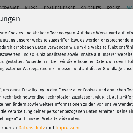
OGRAMME
KURSE
KRANKENKASSE
SO GEHT'S
PREISE
MA
lungen
site Cookies und ähnliche Technologien. Auf diese Weise wird auf In
 Nutzung unserer Website zugegriffen bzw. es werden entsprechende 
dadurch erhobenen Daten verwenden wir, um die Website funktionsfähig
szuwerten und so Funktionalitäten sowie Inhalte auf unserer Website
 zu gestalten. Außerdem nutzen wir die erhobenen Daten, um den Er
hung externer Werbepartnern zu messen und auf dieser Grundlage un
n“, um deine Einwilligung in den Einsatz aller Cookies und ähnlichen Te
ch technisch notwendige Technologien zuzulassen. Mit Klick auf „Präf
zelnen ändern sowie weitere Informationen zu den von uns verwendet
 die Verarbeitung deiner personenbezogenen Daten erhalten. Deine Ein
ellungen“ auf unserer Website widerrufen.
tionen zu
Datenschutz
und
Impressum