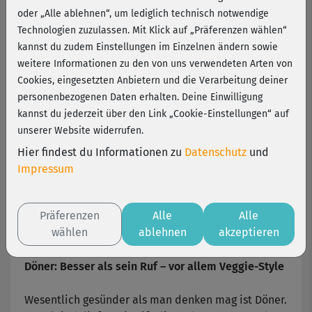
und lecker
oder „Alle ablehnen“, um lediglich technisch notwendige
Technologien zuzulassen. Mit Klick auf „Präferenzen wählen“
kannst du zudem Einstellungen im Einzelnen ändern sowie
Der Pizzaservice liefert heiß und billig, die
weitere Informationen zu den von uns verwendeten Arten von
Burgerschieber braten, was das Zeug hält, der
Cookies, eingesetzten Anbietern und die Verarbeitung deiner
Bubble Tea perlt und zuckert – schnelle Sättigung
personenbezogenen Daten erhalten. Deine Einwilligung
in einer schnelllebigen Zeit. Doch es geht auch
kannst du jederzeit über den Link „Cookie-Einstellungen“ auf
anders: mit gesundem Fastfood, das schmeckt und
unserer Website widerrufen.
lange vorhält!
Hier findest du Informationen zu
Datenschutz
und
Wer sich gesund ernähren will, aber keine Zeit für
Impressum
große Kocharien hat, findet hier leckere
Alternativen zu Big Mac und Co. – denn Fastfood
Präferenzen
Alle
Alle
und eine fitte Ernährung schließen sich nicht aus,
wählen
ablehnen
akzeptieren
wenn man mit Köpfchen isst.
Döner: Besser als sein Ruf – vor allem Veggie-Style
Wesentlich gesünder als man denken mag ist Döner.