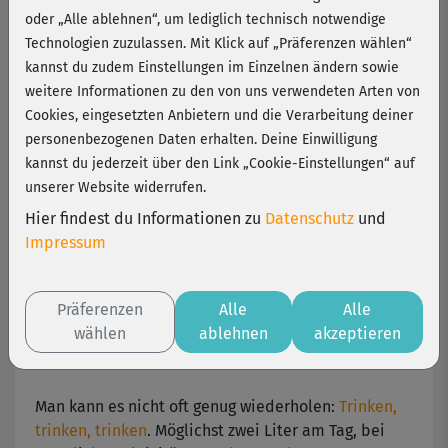
Alltagstipps
oder „Alle ablehnen“, um lediglich technisch notwendige
Technologien zuzulassen. Mit Klick auf „Präferenzen wählen“
kannst du zudem Einstellungen im Einzelnen ändern sowie
Oberstes Gebot für alle "Fit-Esser": "Qualität
weitere Informationen zu den von uns verwendeten Arten von
tanken" – denn der gesamte Körper profitiert von
Cookies, eingesetzten Anbietern und die Verarbeitung deiner
einer hochwertigen, abwechslungsreichen
personenbezogenen Daten erhalten. Deine Einwilligung
Ernährung.
kannst du jederzeit über den Link „Cookie-Einstellungen“ auf
unserer Website widerrufen.
Immer wieder tauchen dazu Fragen auf: "Wie viel
soll ich am Tag trinken? Wo kann ich gesunde
Hier findest du Informationen zu
Datenschutz
und
Lebensmittel kaufen? Wie kann ich
Impressum
Heißhungerattacken vermeiden? Hilfe, ich habe
gesündigt – was nun?" Kein Problem – unsere
Präferenzen
Alle
Alle
einfachen Alltagstipps geben Antwort!
wählen
ablehnen
akzeptieren
Wasser marsch
Man kann es nicht oft genug wiederholen:
Trinken,
trinken, trinken
. Möglichst zwei Liter am Tag, bei