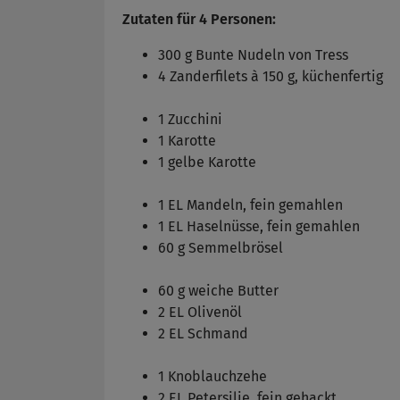
Zutaten für 4 Personen:
300 g Bunte Nudeln von Tress
4 Zanderfilets à 150 g, küchenfertig
1 Zucchini
1 Karotte
1 gelbe Karotte
1 EL Mandeln, fein gemahlen
1 EL Haselnüsse, fein gemahlen
60 g Semmelbrösel
60 g weiche Butter
2 EL Olivenöl
2 EL Schmand
1 Knoblauchzehe
2 EL Petersilie, fein gehackt