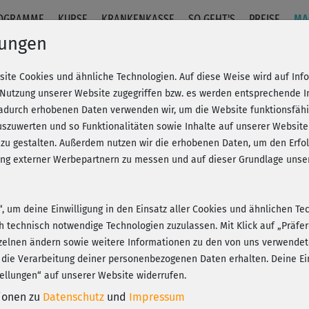
OGRAMME
KURSE
KRANKENKASSE
SO GEHT'S
PREISE
MA
lungen
site Cookies und ähnliche Technologien. Auf diese Weise wird auf In
 Nutzung unserer Website zugegriffen bzw. es werden entsprechende 
dadurch erhobenen Daten verwenden wir, um die Website funktionsfähig
szuwerten und so Funktionalitäten sowie Inhalte auf unserer Website
 zu gestalten. Außerdem nutzen wir die erhobenen Daten, um den Er
hung externer Werbepartnern zu messen und auf dieser Grundlage un
n“, um deine Einwilligung in den Einsatz aller Cookies und ähnlichen Te
ch technisch notwendige Technologien zuzulassen. Mit Klick auf „Präf
zelnen ändern sowie weitere Informationen zu den von uns verwendet
 die Verarbeitung deiner personenbezogenen Daten erhalten. Deine Ein
ellungen“ auf unserer Website widerrufen.
tionen zu
Datenschutz
und
Impressum