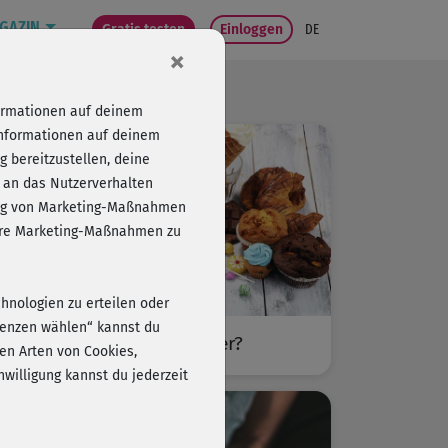
GAZIN
Gratis testen
Einloggen
DE
×
formationen auf deinem
Informationen auf deinem
 bereitzustellen, deine
 an das Nutzerverhalten
folg von Marketing-Maßnahmen
sere Marketing-Maßnahmen zu
chnologien zu erteilen oder
erenzen wählen“ kannst du
Was hilft gegen Heißhunger?
en Arten von Cookies,
willigung kannst du jederzeit