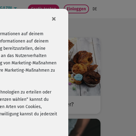
GAZIN
Gratis testen
Einloggen
DE
×
formationen auf deinem
Informationen auf deinem
 bereitzustellen, deine
 an das Nutzerverhalten
folg von Marketing-Maßnahmen
sere Marketing-Maßnahmen zu
chnologien zu erteilen oder
erenzen wählen“ kannst du
Was hilft gegen Heißhunger?
en Arten von Cookies,
willigung kannst du jederzeit