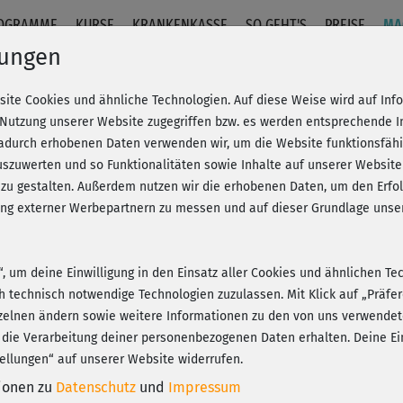
OGRAMME
KURSE
KRANKENKASSE
SO GEHT'S
PREISE
MA
lungen
site Cookies und ähnliche Technologien. Auf diese Weise wird auf In
 Nutzung unserer Website zugegriffen bzw. es werden entsprechende 
dadurch erhobenen Daten verwenden wir, um die Website funktionsfähig
szuwerten und so Funktionalitäten sowie Inhalte auf unserer Website
 zu gestalten. Außerdem nutzen wir die erhobenen Daten, um den Er
hung externer Werbepartnern zu messen und auf dieser Grundlage un
n“, um deine Einwilligung in den Einsatz aller Cookies und ähnlichen Te
ch technisch notwendige Technologien zuzulassen. Mit Klick auf „Präf
zelnen ändern sowie weitere Informationen zu den von uns verwendet
 die Verarbeitung deiner personenbezogenen Daten erhalten. Deine Ein
ellungen“ auf unserer Website widerrufen.
tionen zu
Datenschutz
und
Impressum