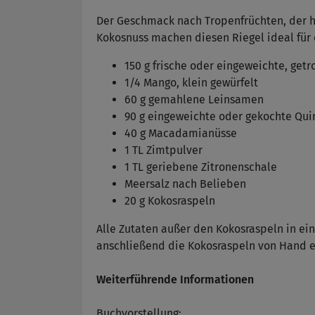
Der Geschmack nach Tropenfrüchten, der ho
Kokosnuss machen diesen Riegel ideal für 
150 g frische oder eingeweichte, get
1/4 Mango, klein gewürfelt
60 g gemahlene Leinsamen
90 g eingeweichte oder gekochte Qui
40 g Macadamianüsse
1 TL Zimtpulver
1 TL geriebene Zitronenschale
Meersalz nach Belieben
20 g Kokosraspeln
Alle Zutaten außer den Kokosraspeln in 
anschließend die Kokosraspeln von Hand ein
Weiterführende Informationen
Buchvorstellung: