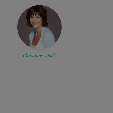
P
Petra876
 finde den Pilates Teil zu schnell erklärt.
änger werden nicht über die...
S
Spiral
enehm ruhige Hintergrund-Musik. Für die
rekte Ausführung der Balance-Übungen im...
Christiane Wolff
K
katzeardnas1
ja, es gibt besser erklärte Kurse, finde ich.
ngen sind nicht schlecht, aber die...
A
Adriana
r effektive Balance Übungen, Danke!!! 😃😃