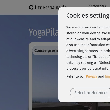
PROGRAMS
Cookies setting
We use cookies and similar 
YogaPilates - Kraft & 
stored on your device. We u
of our website and to adapt
also use the information we
Course preview - register and train all!
advertising partners, in ord
technologies, or "Reject al
detail by clicking on "Sele
process your personal infor
Refer to our
Privacy
and
Imp
Select preferences