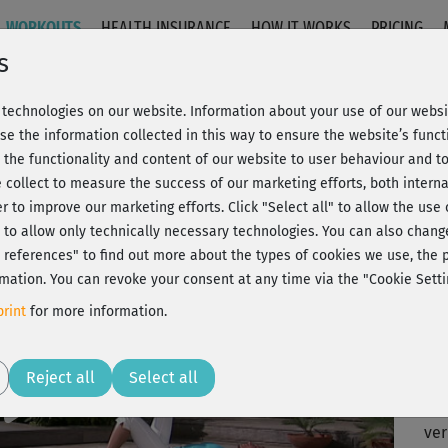
WORKOUTS
HEALTH INSURANCE
HOW IT WORKS
PRICING
s
technologies on our website. Information about your use of our websit
Balance
se the information collected in this way to ensure the website’s functi
 the functionality and content of our website to user behaviour and t
 collect to measure the success of our marketing efforts, both interna
C
20% Rabatt + Wunsch-Goodie
er to improve our marketing efforts.
Click "Select all" to allow the use
l" to allow only technically necessary technologies. You can also chan
ct references" to find out more about the types of cookies we use, th
mation. You can revoke your consent at any time via the "Cookie Setti
Sch
rint
for more information.
sch
Play
Reject all
Select all
Sch
ver