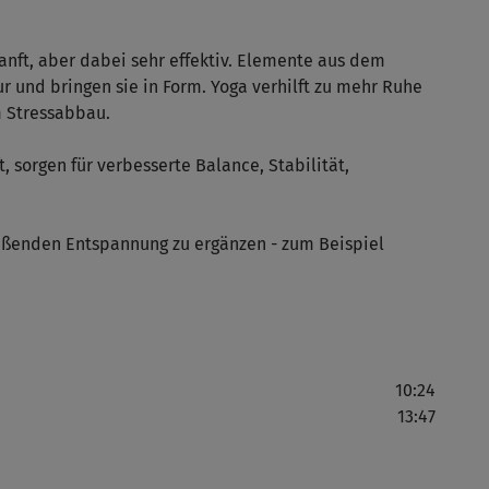
 sanft, aber dabei sehr effektiv. Elemente aus dem
Ich
r und bringen sie in Form. Yoga verhilft zu mehr Ruhe
Anf
m Stressabbau.
 sorgen für verbesserte Balance, Stabilität,
Ang
kor
eßenden Entspannung zu ergänzen - zum Beispiel
Na 
Übu
10:24
13:47
seh