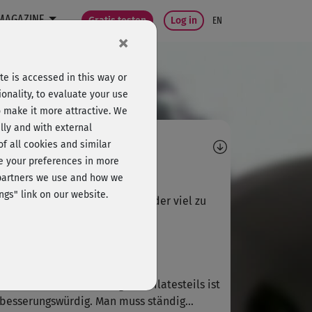
MAGAZINE
Gratis testen
Log in
EN
×
e is accessed in this way or
onality, to evaluate your use
o make it more attractive. We
lly and with external
omments
 of all cookies and similar
ge your preferences in more
A
Anja297
e partners we use and how we
ngs" link on our website.
öne Balanceübungen, aber leider viel zu
neller Pilatesteil.
S
Silke821
öne Flows! Die Anleitung des Pilatesteils ist
besserungswürdig. Man muss ständig...