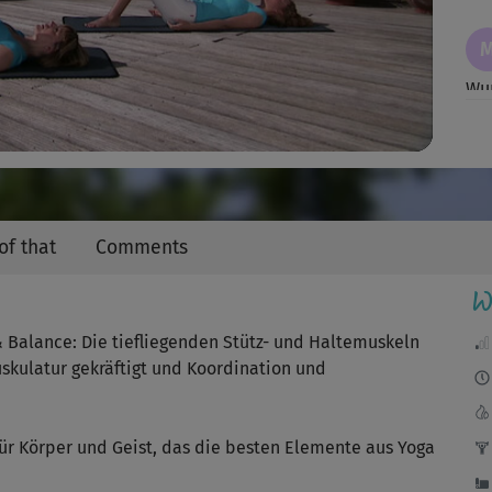
Video
Wu
J
Sch
nic
of that
Comments
W
Seh
& Balance: Die tiefliegenden Stütz- und Haltemuskeln
skulatur gekräftigt und Koordination und
Für
für Körper und Geist, das die besten Elemente aus Yoga
mac