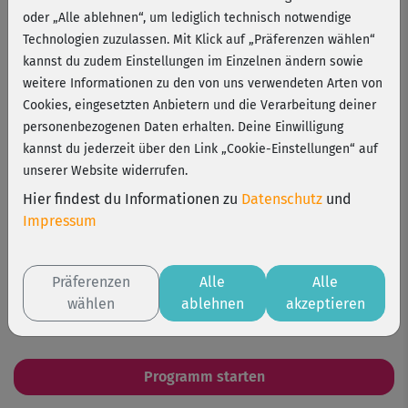
oder „Alle ablehnen“, um lediglich technisch notwendige
Technologien zuzulassen. Mit Klick auf „Präferenzen wählen“
Gewicht reduzieren ohne Frust? Na klar – mit den Figur-
kannst du zudem Einstellungen im Einzelnen ändern sowie
und Fitness-Coaches Nina Bacher und Ewi Gorbulenko! Mit
weitere Informationen zu den von uns verwendeten Arten von
ihrem Programm kannst du gezielt Fett verbrennen und
Cookies, eingesetzten Anbietern und die Verarbeitung deiner
deinen Körper formen & straffen, während du gleichzeitig
personenbezogenen Daten erhalten. Deine Einwilligung
Muskeln und Kraft aufbaust. Und das Beste: Es macht
kannst du jederzeit über den Link „Cookie-Einstellungen“ auf
sogar richtig viel Spaß, denn Motivation wird bei Nina und
unserer Website widerrufen.
Ewi ganz groß geschrieben! Dazu gibt’s einfache
Hier findest du Informationen zu
Datenschutz
und
Ernährungstipps und alltagstaugliche Tricks, mit denen du
Impressum
gesund abnehmen und deine Erfolge auch langfristig
halten kannst. Probier's aus!
Präferenzen
Alle
Alle
8 Wochen
wählen
1-2 Std./Wo
ablehnen
akzeptieren
Level 1-2
Programm starten